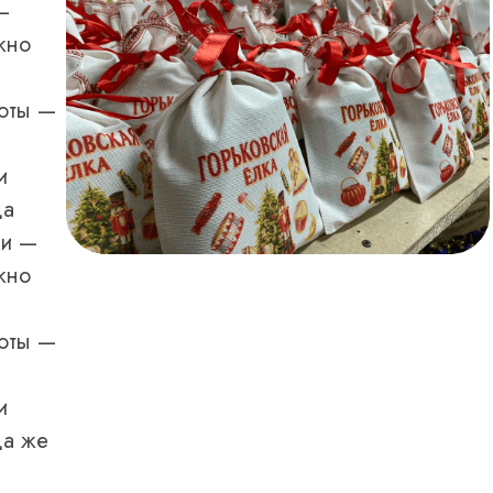
—
жно
оты —
и
да
ки —
жно
оты —
и
да же