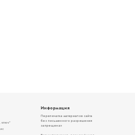
Информация
Перепечатка материалов сайта
без письменного разрешения
 ключ”
запрещена»
вис
Вся информация, размещённая