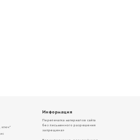
Информация
Перепечатка материалов сайта
без письменного разрешения
 ключ”
запрещена»
вис
Вся информация, размещённая