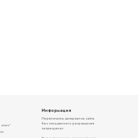
Информация
Перепечатка материалов сайта
без письменного разрешения
 ключ”
запрещена»
вис
Вся информация, размещённая