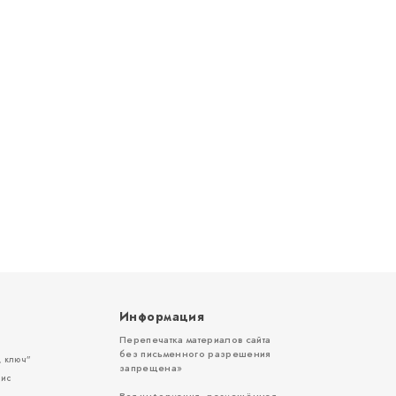
Информация
Перепечатка материалов сайта
без письменного разрешения
 ключ”
запрещена»
вис
Вся информация, размещённая