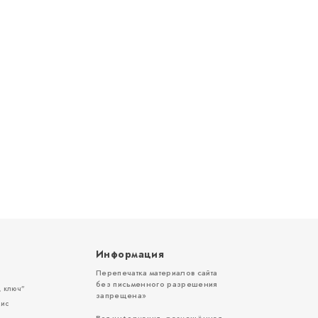
Информация
Перепечатка материалов сайта
без письменного разрешения
 ключ”
запрещена»
вис
Вся информация, размещённая