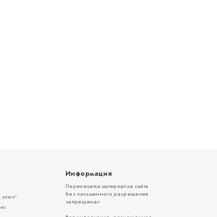
Информация
Перепечатка материалов сайта
без письменного разрешения
 ключ”
запрещена»
вис
Вся информация, размещённая