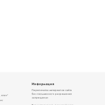
Информация
Перепечатка материалов сайта
без письменного разрешения
 ключ”
запрещена»
вис
Вся информация, размещённая