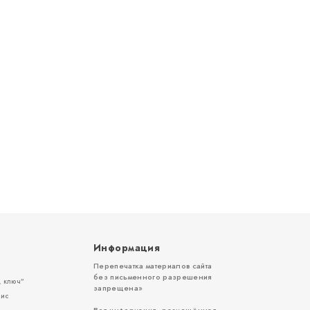
Информация
Перепечатка материалов сайта
без письменного разрешения
 ключ”
запрещена»
вис
Вся информация, размещённая