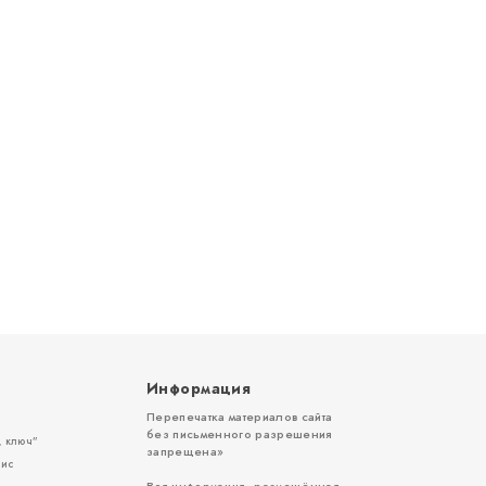
Информация
Перепечатка материалов сайта
без письменного разрешения
 ключ”
запрещена»
вис
Вся информация, размещённая