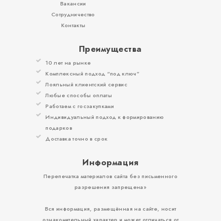
Вакансии
Сотрудничество
Контакты
Преимущества
10 лет на рынке
Комплексный подход “под ключ”
Лояльный клиентский сервис
Любые способы оплаты
Работаем с госзакупками
Индивидуальный подход к формированию
подарков
Доставка точно в срок
Информация
Перепечатка материалов сайта без письменного
разрешения запрещена»
Вся информация, размещённая на сайте, носит
ознакомительный характер и может отличаться от