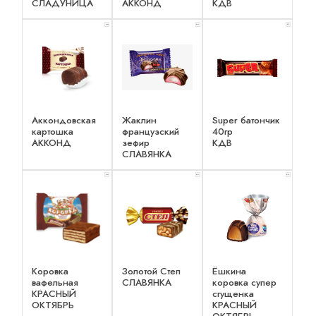
СЛАДУНИЦА
АККОНД
КДВ
x 2
x 2
x 1
Аккондовская
Жаклин
Super батончик
картошка
французский
40гр
АККОНД
зефир
КДВ
СЛАВЯНКА
x 2
x 2
x 2
Коровка
Золотой Степ
Ёшкина
вафельная
СЛАВЯНКА
коровка супер
КРАСНЫЙ
сгущенка
ОКТЯБРЬ
КРАСНЫЙ