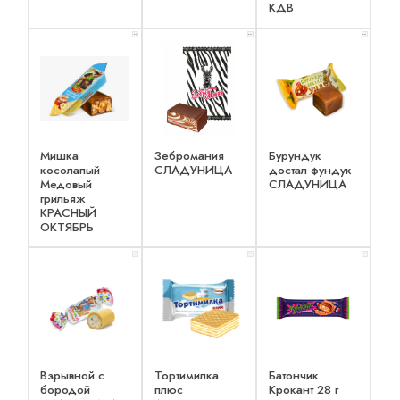
КДВ
x 3
x 2
x 2
Мишка
Зебромания
Бурундук
косолапый
СЛАДУНИЦА
достал фундук
Медовый
СЛАДУНИЦА
грильяж
КРАСНЫЙ
ОКТЯБРЬ
x 2
x 2
x 2
Взрывной с
Тортимилка
Батончик
бородой
плюс
Крокант 28 г