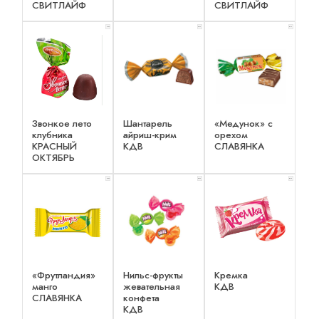
СВИТЛАЙФ
СВИТЛАЙФ
x 3
x 3
x 2
Звонкое лето
Шантарель
«Медунок» с
клубника
айриш-крим
орехом
КРАСНЫЙ
КДВ
СЛАВЯНКА
ОКТЯБРЬ
x 2
x 3
x 3
«Фрутландия»
Нильс-фрукты
Кремка
манго
жевательная
КДВ
СЛАВЯНКА
конфета
КДВ