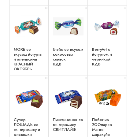
x 3
x 3
x 3
MORE со
Глэйс со вкусом
BerryArt c
вкусом йогурта
кокосовых
йогуртом и
и апельсина
сливок
черникой
КРАСНЫЙ
КДВ
КДВ
ОКТЯБРЬ
x 2
x 2
x 3
Супер
Пингвиненок со
Побег из
ЛОШАДЬ со
вк. тирамису
ZOOпарка
вк. тирамису и
СВИТЛАЙФ
Манго-
фисташки
маракуйя