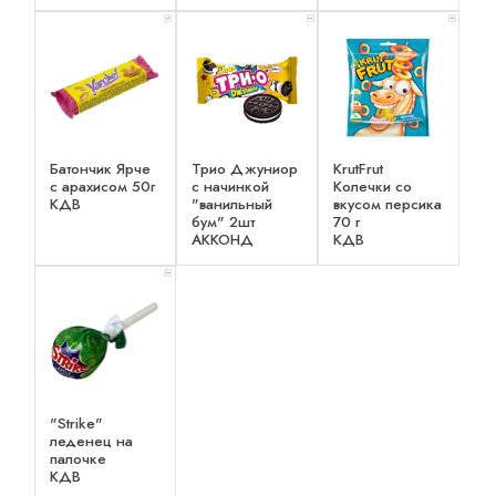
x 1
x 2
x 1
Батончик Ярче
Трио Джуниор
KrutFrut
с арахисом 50г
с начинкой
Колечки со
КДВ
"ванильный
вкусом персика
бум" 2шт
70 г
АККОНД
КДВ
x 2
"Strike"
леденец на
палочке
КДВ