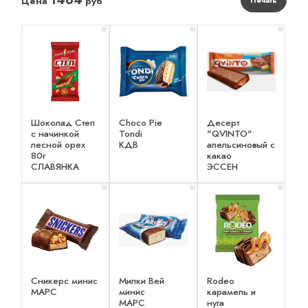
1464
Цена
руб
Печать
x 1
x 2
x 2
Шоколад Степ
Choco Pie
Десерт
с начинкой
Tondi
"QVINTO"
лесной орех
КДВ
апельсиновый с
80г
какао
СЛАВЯНКА
ЭССЕН
x 2
x 3
x 2
Сникерс минис
Милки Вей
Rodeo
МАРС
минис
карамель и
МАРС
нуга