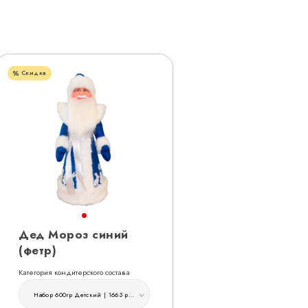
Скидка
Дед Мороз синий
(фетр)
Категория кондитерского состава
Набор 600гр Детский | 1663 руб