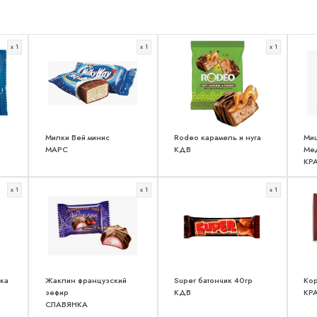
x 1
x 1
x 1
Милки Вей минис
Rodeo карамель и нуга
Ми
МАРС
КДВ
Ме
КР
x 1
x 1
x 1
ка
Жаклин французский
Super батончик 40гр
Кор
зефир
КДВ
КР
СЛАВЯНКА