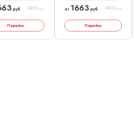
663
1663
1911
1911
руб
от
руб
руб
руб
Перейти
Перейти