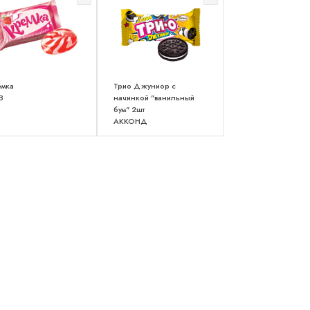
емка
Трио Джуниор с
В
начинкой "ванильный
бум" 2шт
АККОНД