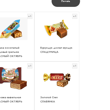
Печать
x 1
x 1
шка косолапый
Бурундук достал фундук
довый грильяж
СЛАДУНИЦА
АСНЫЙ ОКТЯБРЬ
x 1
x 1
овка вафельная
Золотой Степ
АСНЫЙ ОКТЯБРЬ
СЛАВЯНКА