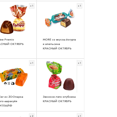
x 1
x 1
fee Premio
MORE со вкусом йогурта
АСНЫЙ ОКТЯБРЬ
и апельсина
КРАСНЫЙ ОКТЯБРЬ
x 1
x 1
бег из ZOOпарка
Звонкое лето клубника
го-маракуйя
КРАСНЫЙ ОКТЯБРЬ
ИТЛАЙФ
x 2
x 1