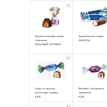
x 1
Ёшкина коровка супер
Хрустальное озеро
сгущенка
АККОНД
КРАСНЫЙ ОКТЯБРЬ
x 1
Глэйс со вкусом
BerryArt c йогуртом и
кокосовых сливок
черникой
КДВ
КДВ
x 1