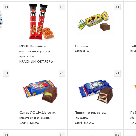
x 1
x 1
x 1
ИРИС Кис-кис с
Халветта
Tof
молочным вкусом и
АККОНД
КР
арахисом
КРАСНЫЙ ОКТЯБРЬ
x 1
x 1
x 1
Супер ЛОШАДЬ со вк.
Пингвиненок со вк.
По
тирамису и фисташки
тирамису
Ман
СВИТЛАЙФ
СВИТЛАЙФ
СВ
x 1
x 1
x 2