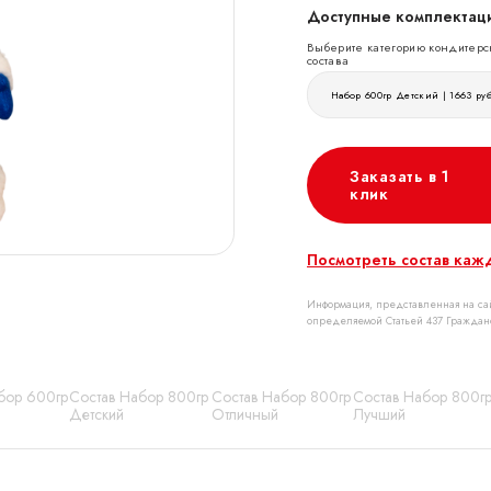
Доступные комплектаци
Выберите категорию кондитерс
состава
Набор 600гр Детский | 1663 ру
Заказать в 1
клик
Посмотреть состав каж
Информация, представленная на сай
определяемой Статьей 437 Граждан
бор 600гр
Состав Набор 800гр
Состав Набор 800гр
Состав Набор 800г
Детский
Отличный
Лучший