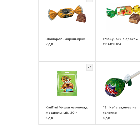
Шантарель айриш-крим
«Медунок» с орехом
КДВ
СЛАВЯНКА
x 1
KrutFrut Мишки мармелад
"Strike" леденец на
жевательный, 30 г
палочке
КДВ
КДВ