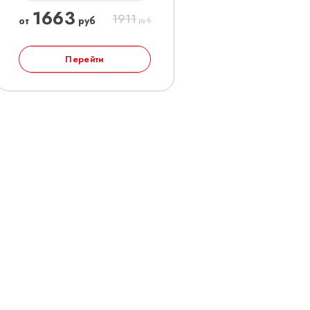
1663
1911
от
руб
руб
Перейти