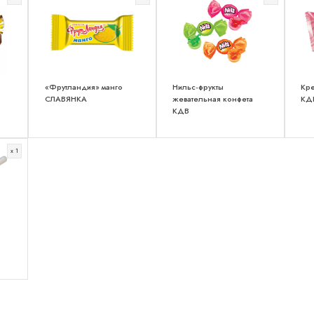
«Фрутландия» манго
Нильс-фрукты
Кр
СЛАВЯНКА
жевательная конфета
КД
КДВ
x 1