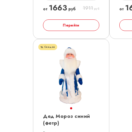
1663
1
1911
от
руб
от
руб
Перейти
Скидка
Дед Мороз синий
(фетр)