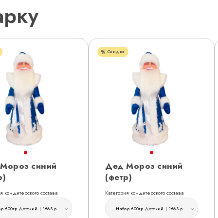
арку
Скидка
Мороз синий
Дед Мороз синий
р)
(фетр)
я кондитерского состава
Категория кондитерского состава
Набор 600гр Детский | 1663 руб
Набор 600гр Детский | 1663 руб