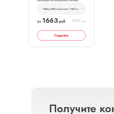
Категория кондитерского состава
Набор 600гр Детский | 1663 руб
1663
1911
от
руб
руб
Перейти
Получите ко