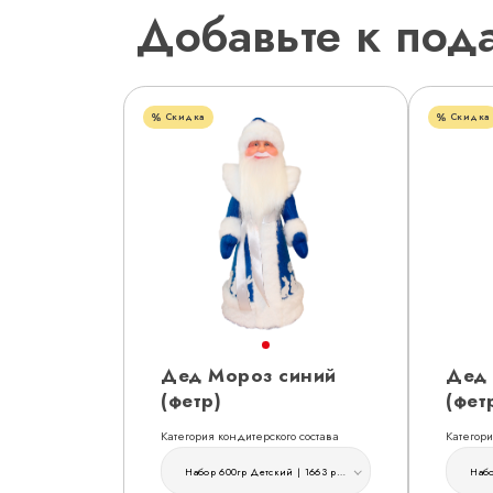
Добавьте к под
Скидка
Скидка
Дед Мороз синий
Дед 
(фетр)
(фет
Категория кондитерского состава
Категори
Набор 600гр Детский | 1663 руб