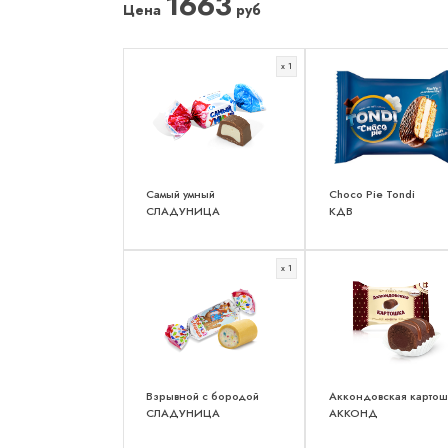
1663
Цена
руб
x 1
Самый умный
Choco Pie Tondi
СЛАДУНИЦА
КДВ
x 1
Взрывной с бородой
Аккондовская картош
СЛАДУНИЦА
АККОНД