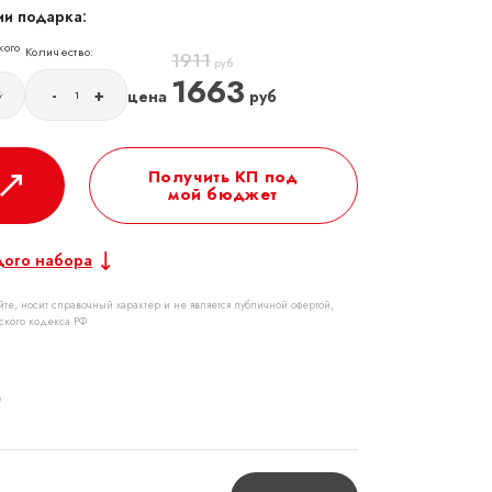
и подарка:
кого
Количество:
1911
руб
1663
-
+
цена
руб
б
Получить КП под
мой бюджет
дого набора
те, носит справочный характер и не является публичной офертой,
ского кодекса РФ
р