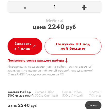
-
+
2575
руб
2240
цена
руб
Заказать
Получить КП под
мой бюджет
в 1 клик
Посмотреть состав каждого набора
Информация, представленная на сайте, носит справочный
характер и не является публичной офертой, определяемой
Статьей 437 Гражданского кодекса РФ
Состав Набор
Состав Набор
Состав Набор
Состав Набор
500гр Детский
500гр Отличный
500гр Лучший
700гр Детск
2240
Цена
руб
Печать