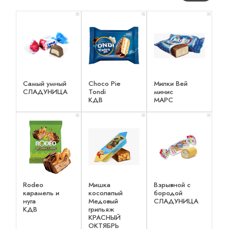
x 1
x 1
x 1
Самый умный
Choco Pie
Милки Вей
СЛАДУНИЦА
Tondi
минис
КДВ
МАРС
x 1
x 1
x 1
Rodeo
Мишка
Взрывной с
карамель и
косолапый
бородой
нуга
Медовый
СЛАДУНИЦА
КДВ
грильяж
КРАСНЫЙ
ОКТЯБРЬ