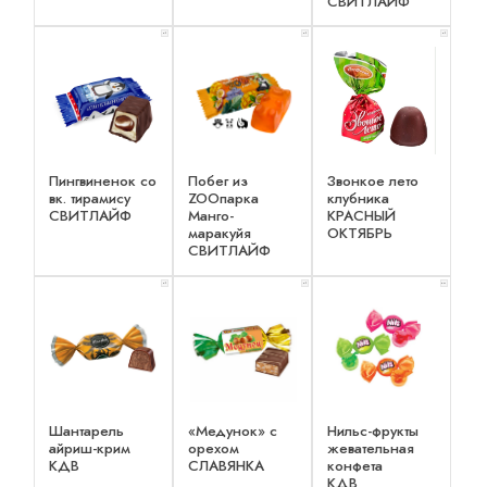
СВИТЛАЙФ
x 1
x 1
x 1
Пингвиненок со
Побег из
Звонкое лето
вк. тирамису
ZOOпарка
клубника
СВИТЛАЙФ
Манго-
КРАСНЫЙ
маракуйя
ОКТЯБРЬ
СВИТЛАЙФ
x 1
x 1
x 2
Шантарель
«Медунок» с
Нильс-фрукты
айриш-крим
орехом
жевательная
КДВ
СЛАВЯНКА
конфета
КДВ