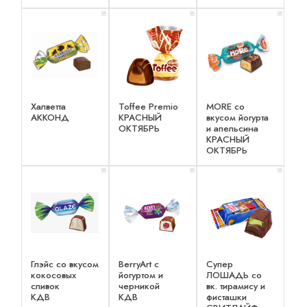
x 1
x 1
x 1
Халветта
Toffee Premio
MORE со
АККОНД
КРАСНЫЙ
вкусом йогурта
ОКТЯБРЬ
и апельсина
КРАСНЫЙ
ОКТЯБРЬ
x 1
x 1
x 1
Глэйс со вкусом
BerryArt c
Супер
кокосовых
йогуртом и
ЛОШАДЬ со
сливок
черникой
вк. тирамису и
КДВ
КДВ
фисташки