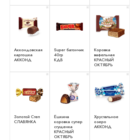
x 1
x 1
x 1
Аккондовская
Super батончик
Коровка
картошка
40гр
вафельная
АККОНД
КДВ
КРАСНЫЙ
ОКТЯБРЬ
x 1
x 1
x 1
Золотой Степ
Ёшкина
Хрустальное
СЛАВЯНКА
коровка супер
озеро
сгущенка
АККОНД
КРАСНЫЙ
ОКТЯБРЬ