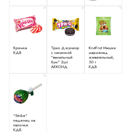
x 2
x 1
x 1
Кремка
Трио Джуниор
KrutFrut Мишки
КДВ
с начинкой
мармелад
"ванильный
жевательный,
бум" 2шт
30 г
АККОНД
КДВ
x 1
"Strike"
леденец на
палочке
КДВ