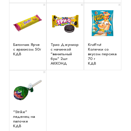
x 1
x 2
x 1
Батончик Ярче
Трио Джуниор
KrutFrut
с арахисом 50г
с начинкой
Колечки со
КДВ
"ванильный
вкусом персика
бум" 2шт
70 г
АККОНД
КДВ
x 1
"Strike"
леденец на
палочке
КДВ