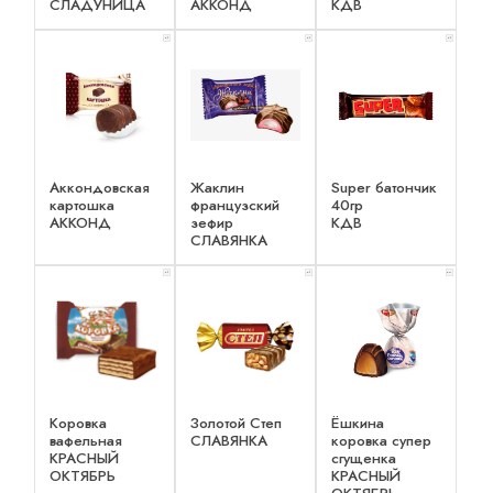
СЛАДУНИЦА
АККОНД
КДВ
x 1
x 1
x 1
Аккондовская
Жаклин
Super батончик
картошка
французский
40гр
АККОНД
зефир
КДВ
СЛАВЯНКА
x 1
x 1
x 2
Коровка
Золотой Степ
Ёшкина
вафельная
СЛАВЯНКА
коровка супер
КРАСНЫЙ
сгущенка
ОКТЯБРЬ
КРАСНЫЙ