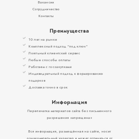
Вакансии
Сотрудничество
Контакты
Преимущества
10 лет на рынке
Комплексный подход “под ключ”
Лояльный клиентский сервис
Любые способы оплаты
Работаем с госзакупками
Индивидуальный подход к формированию
подарков
Доставка точно в срок
Информация
Перепечатка материалов сайта без письменного
разрешения запрещена»
Вся информация, размещённая на сайте, носит
ознакомительный характер и может отличаться от