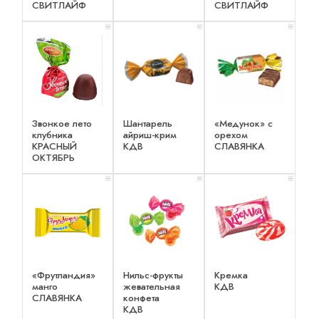
СВИТЛАЙФ
СВИТЛАЙФ
x 2
x 2
x 2
Звонкое лето
Шантарель
«Медунок» с
клубника
айриш-крим
орехом
КРАСНЫЙ
КДВ
СЛАВЯНКА
ОКТЯБРЬ
x 2
x 3
x 3
«Фрутландия»
Нильс-фрукты
Кремка
манго
жевательная
КДВ
СЛАВЯНКА
конфета
КДВ