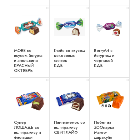
x 2
x 2
x 2
MORE со
Глэйс со вкусом
BerryArt c
вкусом йогурта
кокосовых
йогуртом и
и апельсина
сливок
черникой
КРАСНЫЙ
КДВ
КДВ
ОКТЯБРЬ
x 2
x 2
x 2
Супер
Пингвиненок со
Побег из
ЛОШАДЬ со
вк. тирамису
ZOOпарка
вк. тирамису и
СВИТЛАЙФ
Манго-
фисташки
маракуйя