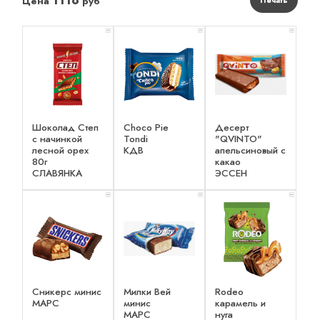
1118
Цена
руб
Печать
x 1
x 1
x 1
Шоколад Степ
Choco Pie
Десерт
с начинкой
Tondi
"QVINTO"
лесной орех
КДВ
апельсиновый с
80г
какао
СЛАВЯНКА
ЭССЕН
x 1
x 1
x 2
Сникерс минис
Милки Вей
Rodeo
МАРС
минис
карамель и
МАРС
нуга