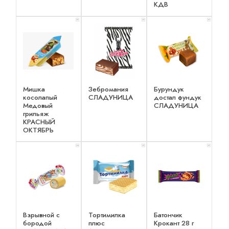
КДВ
x 1
x 1
x 1
Мишка
Зебромания
Бурундук
косолапый
СЛАДУНИЦА
достал фундук
Медовый
СЛАДУНИЦА
грильяж
КРАСНЫЙ
ОКТЯБРЬ
x 2
x 1
x 1
Взрывной с
Тортимилка
Батончик
бородой
плюс
Крокант 28 г