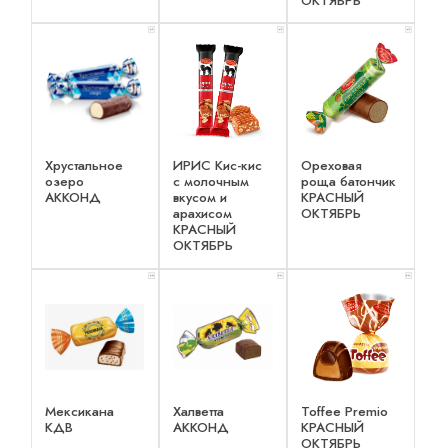
ОКТЯБРЬ
x 1
x 1
x 1
Хрустальное
ИРИС Кис-кис
Ореховая
озеро
с молочным
роща батончик
АККОНД
вкусом и
КРАСНЫЙ
арахисом
ОКТЯБРЬ
КРАСНЫЙ
ОКТЯБРЬ
x 2
x 2
x 2
Мексикана
Халветта
Toffee Premio
КДВ
АККОНД
КРАСНЫЙ
ОКТЯБРЬ