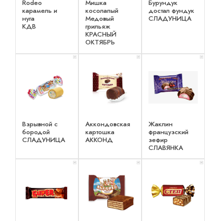
Rodeo
Мишка
Бурундук
карамель и
косолапый
достал фундук
нуга
Медовый
СЛАДУНИЦА
КДВ
грильяж
КРАСНЫЙ
ОКТЯБРЬ
x 1
x 1
x 1
Взрывной с
Аккондовская
Жаклин
бородой
картошка
французский
СЛАДУНИЦА
АККОНД
зефир
СЛАВЯНКА
x 1
x 1
x 1