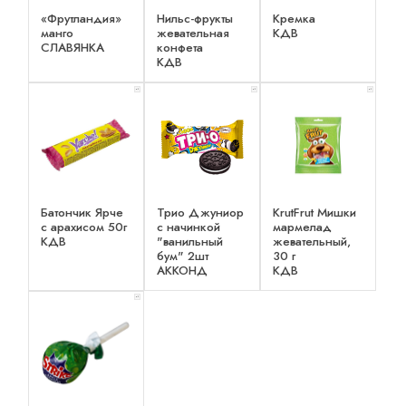
«Фрутландия»
Нильс-фрукты
Кремка
манго
жевательная
КДВ
СЛАВЯНКА
конфета
КДВ
x 1
x 1
x 1
Батончик Ярче
Трио Джуниор
KrutFrut Мишки
с арахисом 50г
с начинкой
мармелад
КДВ
"ванильный
жевательный,
бум" 2шт
30 г
АККОНД
КДВ
x 1