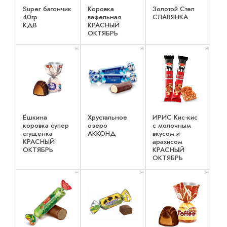
Super батончик
Коровка
Золотой Степ
40гр
вафельная
СЛАВЯНКА
КДВ
КРАСНЫЙ
ОКТЯБРЬ
x 1
x 1
x 1
Ёшкина
Хрустальное
ИРИС Кис-кис
коровка супер
озеро
с молочным
сгущенка
АККОНД
вкусом и
КРАСНЫЙ
арахисом
ОКТЯБРЬ
КРАСНЫЙ
ОКТЯБРЬ
x 1
x 1
x 1