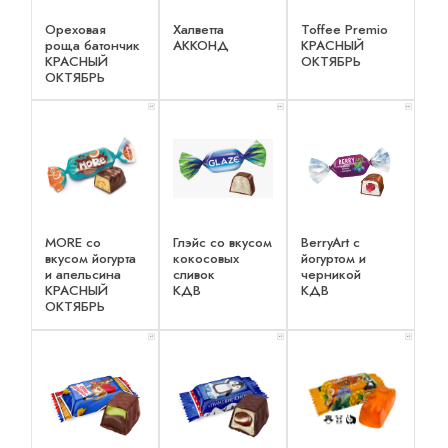
Ореховая
Халветта
Toffee Premio
роща батончик
АККОНД
КРАСНЫЙ
КРАСНЫЙ
ОКТЯБРЬ
ОКТЯБРЬ
x 1
x 2
x 2
MORE со
Глэйс со вкусом
BerryArt c
вкусом йогурта
кокосовых
йогуртом и
и апельсина
сливок
черникой
КРАСНЫЙ
КДВ
КДВ
ОКТЯБРЬ
x 1
x 1
x 1