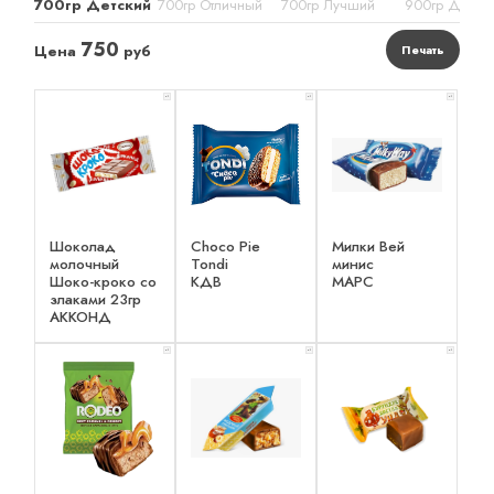
700гр Детский
700гр Отличный
700гр Лучший
900гр Детск
750
Цена
руб
Печать
x 1
x 1
x 1
Шоколад
Choco Pie
Милки Вей
молочный
Tondi
минис
Шоко-кроко со
КДВ
МАРС
злаками 23гр
АККОНД
x 1
x 1
x 1