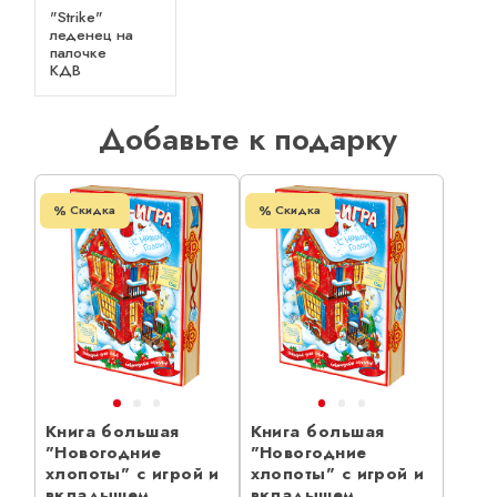
"Strike"
леденец на
палочке
КДВ
Добавьте к подарку
Скидка
Скидка
Книга большая
Книга большая
"Новогодние
"Новогодние
хлопоты" с игрой и
хлопоты" с игрой и
вкладышем
вкладышем