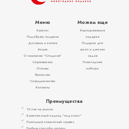
Меню
Можем еще
Каталог
Корпоративные
Вложения, игры
Подобрать подарки
подарки
Доставка и оплата
Подарки для
Акции
школ и детских
О компании “Сладнов”
садов
Сертификаты
Новогодние
Отзывы
наборы
Вакансии
Сотрудничество
Контакты
Преимущества
10 лет на рынке
Комплексный подход “под ключ”
Лояльный клиентский сервис
Любые способы оплаты