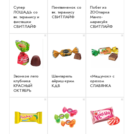
Супер
Пингвиненок со
Побег из
ЛОШАДЬ со
вк. тирамису
ZOOпарка
вк. тирамису и
СВИТЛАЙФ
Манго-
фисташки
маракуйя
СВИТЛАЙФ
СВИТЛАЙФ
x 1
x 1
x 1
Звонкое лето
Шантарель
«Медунок» с
клубника
айриш-крим
орехом
КРАСНЫЙ
КДВ
СЛАВЯНКА
ОКТЯБРЬ
x 1
x 2
x 2