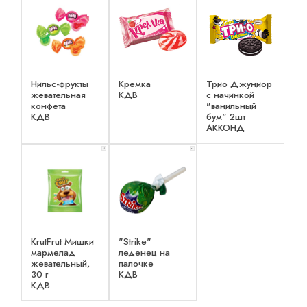
Нильс-фрукты
Кремка
Трио Джуниор
жевательная
КДВ
с начинкой
конфета
"ванильный
КДВ
бум" 2шт
АККОНД
x 1
x 1
KrutFrut Мишки
"Strike"
мармелад
леденец на
жевательный,
палочке
30 г
КДВ
КДВ