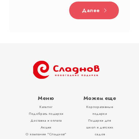
Далее
Дерево
Жестяная
Тубы
Разное
Меню
Можем еще
Каталог
Корпоративные
Вложения, игры
Подобрать подарки
подарки
Доставка и оплата
Подарки для
Акции
школ и детских
О компании “Сладнов”
садов