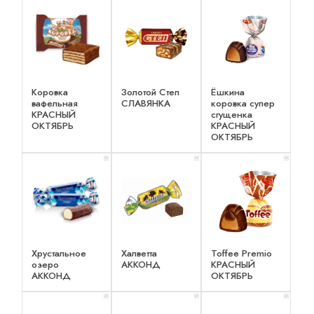
Коровка
Золотой Степ
Ёшкина
вафельная
СЛАВЯНКА
коровка супер
КРАСНЫЙ
сгущенка
ОКТЯБРЬ
КРАСНЫЙ
ОКТЯБРЬ
x 1
x 1
x 1
Хрустальное
Халветта
Toffee Premio
озеро
АККОНД
КРАСНЫЙ
АККОНД
ОКТЯБРЬ
x 1
x 1
x 1