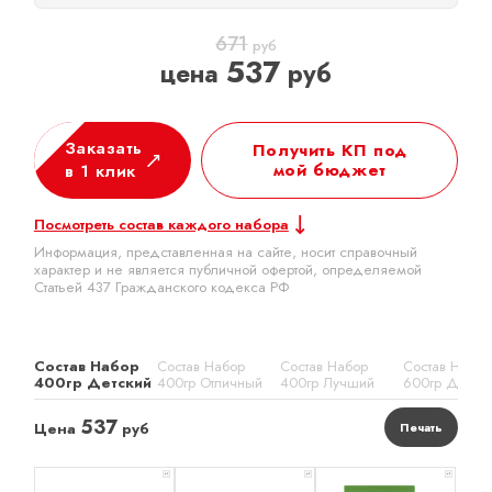
671
руб
537
цена
руб
Заказать
Получить КП под
мой бюджет
в 1 клик
Посмотреть состав каждого набора
Информация, представленная на сайте, носит справочный
характер и не является публичной офертой, определяемой
Статьей 437 Гражданского кодекса РФ
Состав Набор
Состав Набор
Состав Набор
Состав Набор
400гр Детский
400гр Отличный
400гр Лучший
600гр Детск
537
Цена
руб
Печать
x 1
x 1
x 1