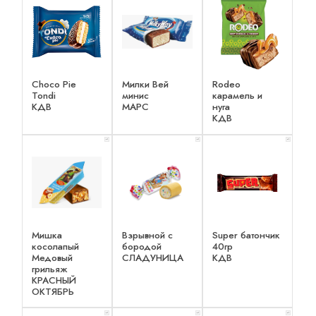
Choco Pie
Милки Вей
Rodeo
Tondi
минис
карамель и
КДВ
МАРС
нуга
КДВ
x 1
x 1
x 1
Мишка
Взрывной с
Super батончик
косолапый
бородой
40гр
Медовый
СЛАДУНИЦА
КДВ
грильяж
КРАСНЫЙ
ОКТЯБРЬ
x 1
x 1
x 1