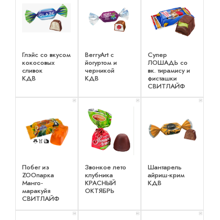
Глэйс со вкусом
BerryArt c
Супер
кокосовых
йогуртом и
ЛОШАДЬ со
сливок
черникой
вк. тирамису и
КДВ
КДВ
фисташки
СВИТЛАЙФ
x 1
x 1
x 1
Побег из
Звонкое лето
Шантарель
ZOOпарка
клубника
айриш-крим
Манго-
КРАСНЫЙ
КДВ
маракуйя
ОКТЯБРЬ
СВИТЛАЙФ
x 2
x 2
x 1