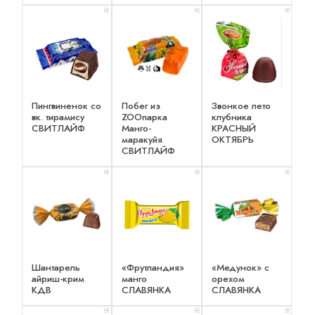
x 1
x 2
x 1
Пингвиненок со
Побег из
Звонкое лето
вк. тирамису
ZOOпарка
клубника
СВИТЛАЙФ
Манго-
КРАСНЫЙ
маракуйя
ОКТЯБРЬ
СВИТЛАЙФ
x 1
x 1
x 1
Шантарель
«Фрутландия»
«Медунок» с
айриш-крим
манго
орехом
КДВ
СЛАВЯНКА
СЛАВЯНКА
x 2
x 2
x 1