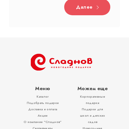
Далее
Дерево
Жестяная
Тубы
Разное
Меню
Можем еще
Каталог
Корпоративные
Вложения, игры
Подобрать подарки
подарки
Доставка и оплата
Подарки для
Акции
школ и детских
О компании “Сладнов”
садов
Сертификаты
Новогодние