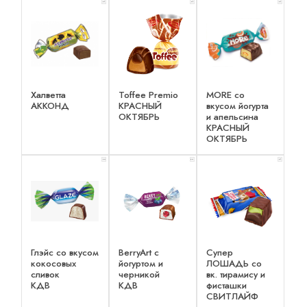
x 1
x 1
x 1
Халветта
Toffee Premio
MORE со
АККОНД
КРАСНЫЙ
вкусом йогурта
ОКТЯБРЬ
и апельсина
КРАСНЫЙ
ОКТЯБРЬ
x 2
x 2
x 1
Глэйс со вкусом
BerryArt c
Супер
кокосовых
йогуртом и
ЛОШАДЬ со
сливок
черникой
вк. тирамису и
КДВ
КДВ
фисташки
СВИТЛАЙФ