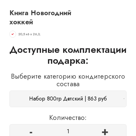
ОТЗЫВЫ
Книга Новогодний
КОНТАКТЫ
хоккей
20,5 х6 х 26,3;
Доступные комплектации
подарка:
Выберите категорию кондитерского
состава
Набор 800гр Детский | 863 руб
Количество:
-
+