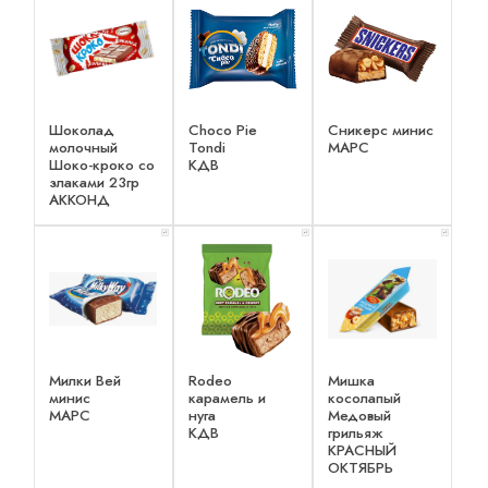
Шоколад
Choco Pie
Сникерс минис
молочный
Tondi
МАРС
Шоко-кроко со
КДВ
злаками 23гр
АККОНД
x 1
x 1
x 1
Милки Вей
Rodeo
Мишка
минис
карамель и
косолапый
МАРС
нуга
Медовый
КДВ
грильяж
КРАСНЫЙ
ОКТЯБРЬ