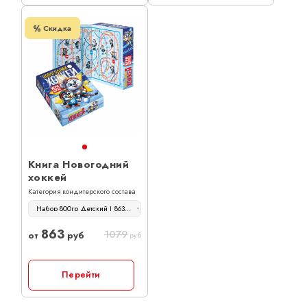
Скидка
Книга Новогодний
хоккей
Категория кондитерского состава
Набор 800гр Детский | 863 руб
863
1079
от
руб
руб
Перейти