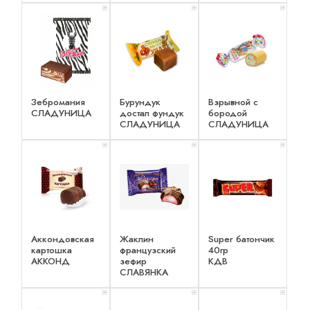
x 1
x 1
x 1
Зебромания
Бурундук
Взрывной с
СЛАДУНИЦА
достал фундук
бородой
СЛАДУНИЦА
СЛАДУНИЦА
x 1
x 1
x 1
Аккондовская
Жаклин
Super батончик
картошка
французский
40гр
АККОНД
зефир
КДВ
СЛАВЯНКА
x 1
x 1
x 1