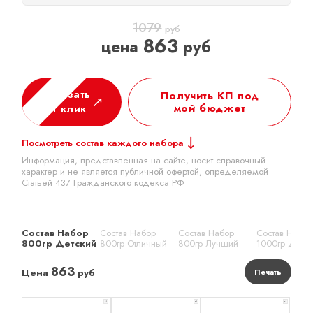
1079
руб
863
цена
руб
Заказать
Получить КП под
мой бюджет
в 1 клик
Посмотреть состав каждого набора
Информация, представленная на сайте, носит справочный
характер и не является публичной офертой, определяемой
Статьей 437 Гражданского кодекса РФ
Состав Набор
Состав Набор
Состав Набор
Состав Набор
800гр Детский
800гр Отличный
800гр Лучший
1000гр Детс
863
Цена
руб
Печать
x 1
x 1
x 1