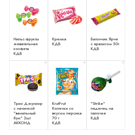
Нильс-фрукты
Кремка
Батончик Ярче
жевательная
КДВ
с арахисом 50г
конфета
КДВ
КДВ
x 1
x 1
x 1
Трио Джуниор
KrutFrut
"Strike"
с начинкой
Колечки со
леденец на
"ванильный
вкусом персика
палочке
бум" 2шт
70 г
КДВ
АККОНД
КДВ