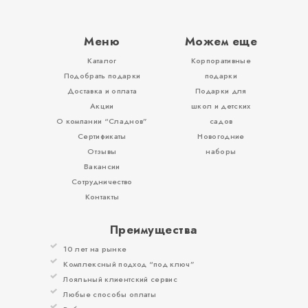
Меню
Можем еще
Каталог
Корпоративные
Вложения, игры
Подобрать подарки
подарки
Доставка и оплата
Подарки для
Акции
школ и детских
О компании “Сладнов”
садов
Сертификаты
Новогодние
Отзывы
наборы
Вакансии
Сотрудничество
Контакты
Преимущества
10 лет на рынке
Комплексный подход “под ключ”
Лояльный клиентский сервис
Любые способы оплаты