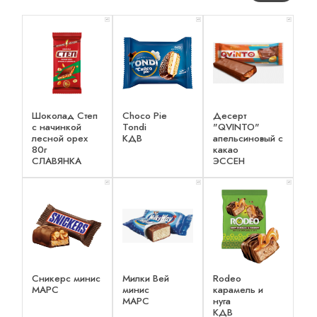
x 1
x 1
x 1
Шоколад Степ
Choco Pie
Десерт
с начинкой
Tondi
"QVINTO"
лесной орех
КДВ
апельсиновый с
80г
какао
СЛАВЯНКА
ЭССЕН
x 1
x 1
x 1
Сникерс минис
Милки Вей
Rodeo
МАРС
минис
карамель и
МАРС
нуга
КДВ