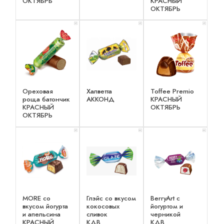
ОКТЯБРЬ
КРАСНЫЙ
ОКТЯБРЬ
x 1
x 1
x 1
Ореховая
Халветта
Toffee Premio
роща батончик
АККОНД
КРАСНЫЙ
КРАСНЫЙ
ОКТЯБРЬ
ОКТЯБРЬ
x 1
x 2
x 2
MORE со
Глэйс со вкусом
BerryArt c
вкусом йогурта
кокосовых
йогуртом и
и апельсина
сливок
черникой
КРАСНЫЙ
КДВ
КДВ