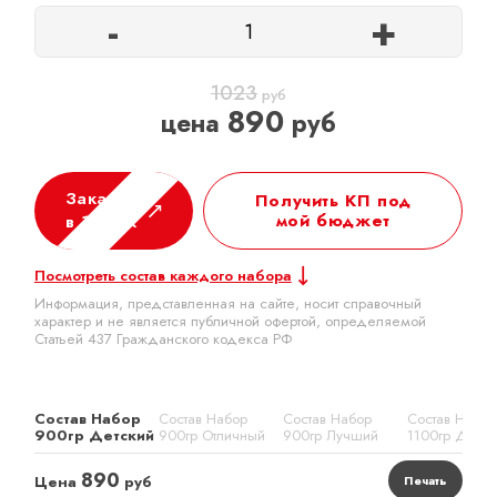
-
+
1023
руб
890
цена
руб
Заказать
Получить КП под
мой бюджет
в 1 клик
Посмотреть состав каждого набора
Информация, представленная на сайте, носит справочный
характер и не является публичной офертой, определяемой
Статьей 437 Гражданского кодекса РФ
Состав Набор
Состав Набор
Состав Набор
Состав Набор
900гр Детский
900гр Отличный
900гр Лучший
1100гр Детск
890
Цена
руб
Печать