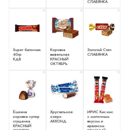
СЛАВЯНКА
x 1
x 1
x 1
Super батончик
Коровка
Золотой Степ
40гр
вафельная
СЛАВЯНКА
КДВ
КРАСНЫЙ
ОКТЯБРЬ
x 1
x 1
x 1
Ёшкина
Хрустальное
ИРИС Кис-кис
коровка супер
озеро
с молочным
сгущенка
АККОНД
вкусом и
КРАСНЫЙ
арахисом