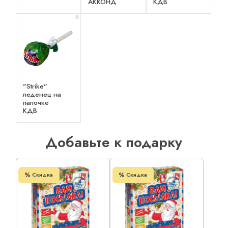
АККОНД
КДВ
x 1
"Strike"
леденец на
палочке
КДВ
Добавьте к подарку
Скидка
Скидка