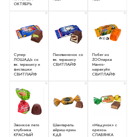
ОКТЯБРЬ
x 1
x 1
x 2
Супер
Пингвиненок со
Побег из
ЛОШАДЬ со
вк. тирамису
ZOOпарка
вк. тирамису и
СВИТЛАЙФ
Манго-
фисташки
маракуйя
СВИТЛАЙФ
СВИТЛАЙФ
x 1
x 1
x 1
Звонкое лето
Шантарель
«Медунок» с
клубника
айриш-крим
орехом
КРАСНЫЙ
КДВ
СЛАВЯНКА