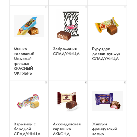
x 1
x 1
x 1
Мишка
Зебромания
Бурундук
косолапый
СЛАДУНИЦА
достал фундук
Медовый
СЛАДУНИЦА
грильяж
КРАСНЫЙ
ОКТЯБРЬ
x 1
x 1
x 1
Взрывной с
Аккондовская
Жаклин
бородой
картошка
французский
СЛАДУНИЦА
АККОНД
зефир