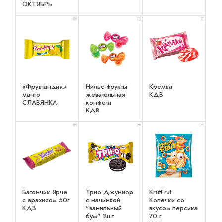
ОКТЯБРЬ
x 1
x 3
x 3
«Фрутландия»
Нильс-фрукты
Кремка
манго
жевательная
КДВ
СЛАВЯНКА
конфета
КДВ
x 1
x 1
x 1
Батончик Ярче
Трио Джуниор
KrutFrut
с арахисом 50г
с начинкой
Колечки со
КДВ
"ванильный
вкусом персика
бум" 2шт
70 г