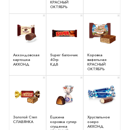
КРАСНЫЙ
ОКТЯБРЬ
x 1
x 1
x 1
Аккондовская
Super батончик
Коровка
картошка
40гр
вафельная
АККОНД
КДВ
КРАСНЫЙ
ОКТЯБРЬ
x 1
x 1
x 1
Золотой Степ
Ёшкина
Хрустальное
СЛАВЯНКА
коровка супер
озеро
сгущенка
АККОНД