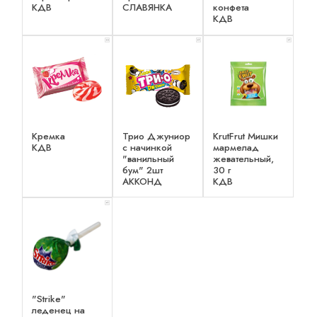
КДВ
СЛАВЯНКА
конфета
КДВ
x 2
x 1
x 1
Кремка
Трио Джуниор
KrutFrut Мишки
КДВ
с начинкой
мармелад
"ванильный
жевательный,
бум" 2шт
30 г
АККОНД
КДВ
x 1
"Strike"
леденец на