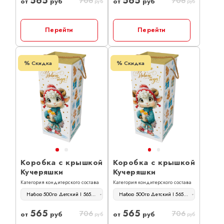
565
565
706
706
от
руб
от
руб
руб
руб
Перейти
Перейти
Скидка
Скидка
Коробка с крышкой
Коробка с крышкой
Кучеряшки
Кучеряшки
Категория кондитерского состава
Категория кондитерского состава
Набор 500гр Детский | 565 руб
Набор 500гр Детский | 565 руб
565
565
706
706
от
руб
от
руб
руб
руб