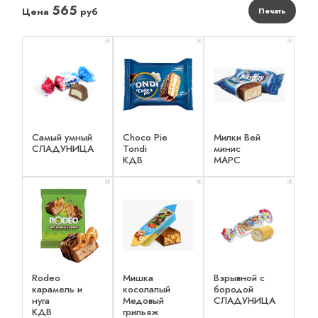
565
Цена
руб
Печать
x 1
x 1
x 1
Самый умный
Choco Pie
Милки Вей
СЛАДУНИЦА
Tondi
минис
КДВ
МАРС
x 1
x 1
x 1
Rodeo
Мишка
Взрывной с
карамель и
косолапый
бородой
нуга
Медовый
СЛАДУНИЦА
КДВ
грильяж