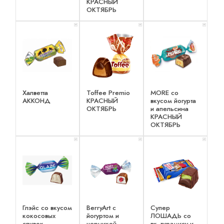
КРАСНЫЙ
ОКТЯБРЬ
x 1
x 1
x 1
Халветта
Toffee Premio
MORE со
АККОНД
КРАСНЫЙ
вкусом йогурта
ОКТЯБРЬ
и апельсина
КРАСНЫЙ
ОКТЯБРЬ
x 1
x 1
x 1
Глэйс со вкусом
BerryArt c
Супер
кокосовых
йогуртом и
ЛОШАДЬ со
сливок
черникой
вк. тирамису и