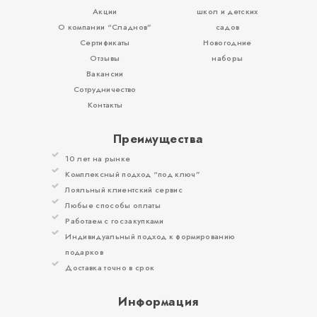
Акции
школ и детских
О компании “Сладнов”
садов
Сертификаты
Новогодние
Отзывы
наборы
Вакансии
Сотрудничество
Контакты
Преимущества
10 лет на рынке
Комплексный подход “под ключ”
Лояльный клиентский сервис
Любые способы оплаты
Работаем с госзакупками
Индивидуальный подход к формированию
подарков
Доставка точно в срок
Информация