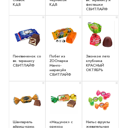
КДВ
КДВ
фисташки
СВИТЛАЙФ
x 1
x 1
x 1
Пингвиненок со
Побег из
Звонкое лето
вк. тирамису
ZOOпарка
клубника
СВИТЛАЙФ
Манго-
КРАСНЫЙ
маракуйя
ОКТЯБРЬ
СВИТЛАЙФ
x 1
x 1
x 2
Шантарель
«Медунок» с
Нильс-фрукты
айриш-крим
орехом
жевательная