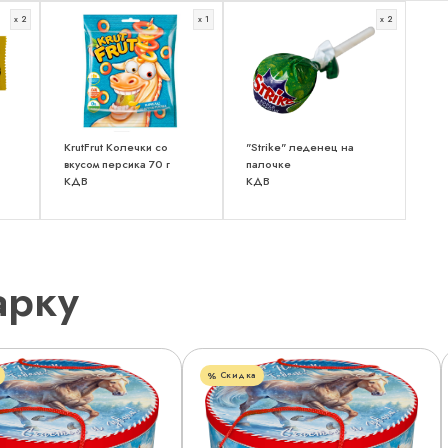
x 2
x 1
x 2
KrutFrut Колечки со
"Strike" леденец на
вкусом персика 70 г
палочке
КДВ
КДВ
арку
Скидка