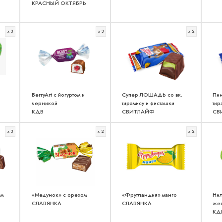
КРАСНЫЙ ОКТЯБРЬ
x 3
x 3
x 2
BerryArt c йогуртом и
Супер ЛОШАДЬ со вк.
Пин
черникой
тирамису и фисташки
тир
КДВ
СВИТЛАЙФ
СВ
x 3
x 2
x 2
им
«Медунок» с орехом
«Фрутландия» манго
Нил
СЛАВЯНКА
СЛАВЯНКА
жев
КД