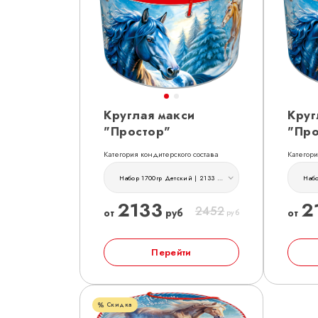
Круглая макси
Круг
"Простор"
"Про
Категория кондитерского состава
Категори
Набор 1700гр Детский | 2133 руб
2133
2
2452
от
руб
от
руб
Перейти
Скидка