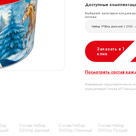
Доступные комплектаци
Выберите категорию кондитерс
состава
Набор 1700гр Детский | 2133 руб
Заказать в 1
клик
Посмотреть состав каж
Информация, представленная на сай
определяемой Статьей 437 Граждан
бор
Состав Набор
Состав Набор
Состав Набор
чший
2000гр Детский
2000гр Отличный
2000гр Лучший