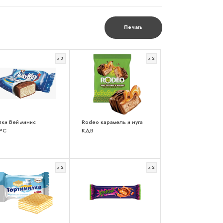
Печать
x 3
x 2
ки Вей минис
Rodeo карамель и нуга
РС
КДВ
x 2
x 2