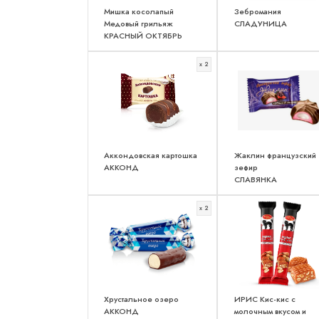
Мишка косолапый
Зебромания
Медовый грильяж
СЛАДУНИЦА
КРАСНЫЙ ОКТЯБРЬ
x 2
Аккондовская картошка
Жаклин французский
АККОНД
зефир
СЛАВЯНКА
x 2
Хрустальное озеро
ИРИС Кис-кис с
АККОНД
молочным вкусом и