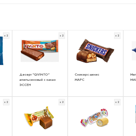
x 2
x 2
x 2
Десерт "QVINTO"
Сникерс минис
Мил
апельсиновый с какао
МАРС
МА
ЭССЕН
x 2
x 2
x 2