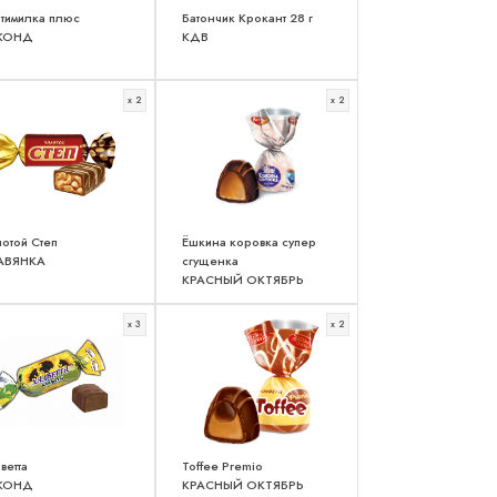
тимилка плюс
Батончик Крокант 28 г
КОНД
КДВ
x 2
x 2
отой Степ
Ёшкина коровка супер
АВЯНКА
сгущенка
КРАСНЫЙ ОКТЯБРЬ
x 3
x 2
ветта
Toffee Premio
КОНД
КРАСНЫЙ ОКТЯБРЬ