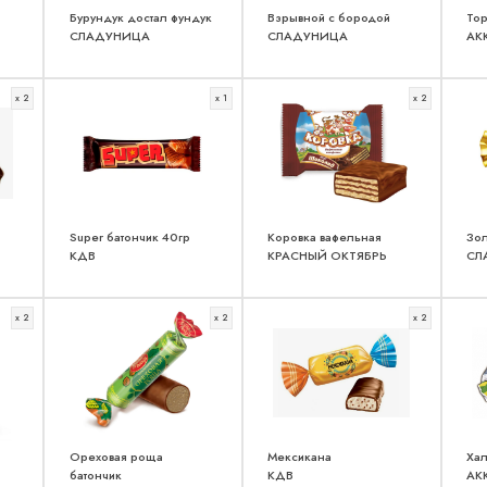
Бурундук достал фундук
Взрывной с бородой
Тор
СЛАДУНИЦА
СЛАДУНИЦА
АК
x 2
x 1
x 2
Super батончик 40гр
Коровка вафельная
Зол
КДВ
КРАСНЫЙ ОКТЯБРЬ
СЛ
x 2
x 2
x 2
Ореховая роща
Мексикана
Хал
батончик
КДВ
АК