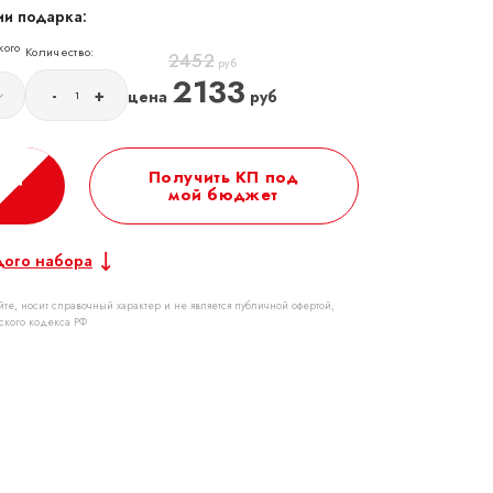
и подарка:
кого
Количество:
2452
руб
2133
-
+
цена
руб
Получить КП под
мой бюджет
дого набора
те, носит справочный характер и не является публичной офертой,
ского кодекса РФ