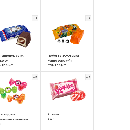
x 2
x 3
гвиненок со вк.
Побег из ZOOпарка
амису
Манго-маракуйя
ИТЛАЙФ
СВИТЛАЙФ
x 3
x 3
ьс-фрукты
Кремка
ательная конфета
КДВ
В