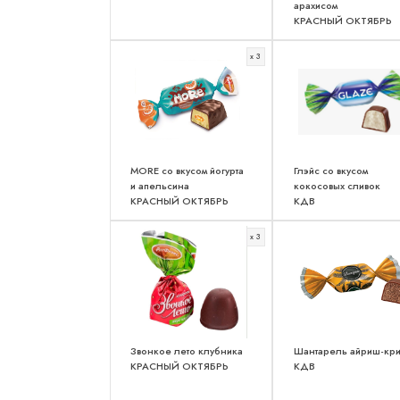
арахисом
КРАСНЫЙ ОКТЯБРЬ
x 3
MORE со вкусом йогурта
Глэйс со вкусом
и апельсина
кокосовых сливок
КРАСНЫЙ ОКТЯБРЬ
КДВ
x 3
Звонкое лето клубника
Шантарель айриш-кр
КРАСНЫЙ ОКТЯБРЬ
КДВ