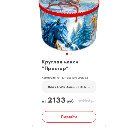
Круглая макси
"Простор"
Категория кондитерского состава
Набор 1700гр Детский | 2133 руб
2133
2452
от
руб
руб
Перейти