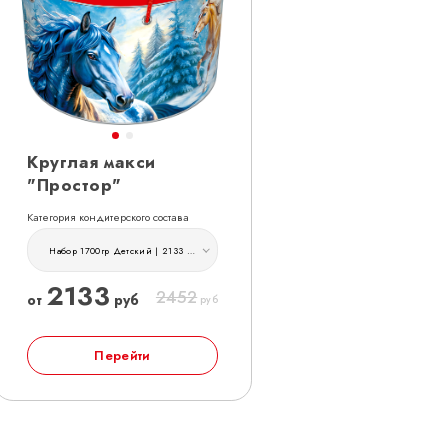
Круглая макси
"Простор"
Категория кондитерского состава
Набор 1700гр Детский | 2133 руб
2133
2452
от
руб
руб
Перейти