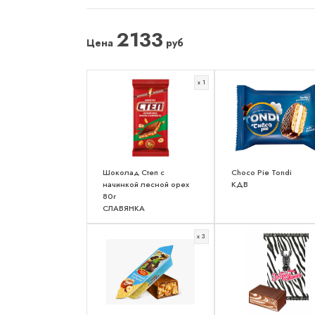
2133
Цена
руб
x 1
Шоколад Степ с
Choco Pie Tondi
начинкой лесной орех
КДВ
80г
СЛАВЯНКА
x 3