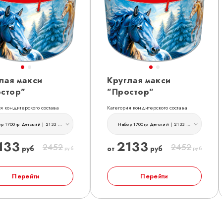
лая макси
Круглая макси
стор"
"Простор"
я кондитерского состава
Категория кондитерского состава
Набор 1700гр Детский | 2133 руб
Набор 1700гр Детский | 2133 руб
133
2133
2452
2452
руб
от
руб
руб
руб
Перейти
Перейти