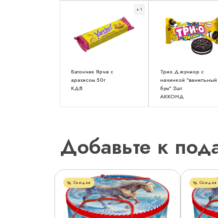
x 1
Батончик Ярче с
Трио Джуниор с
арахисом 50г
начинкой "ванильный
КДВ
бум" 2шт
АККОНД
Добавьте к под
Скидка
Скидка