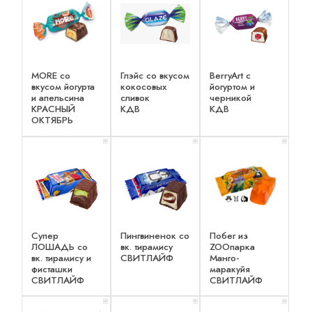
MORE со
Глэйс со вкусом
BerryArt c
вкусом йогурта
кокосовых
йогуртом и
и апельсина
сливок
черникой
КРАСНЫЙ
КДВ
КДВ
ОКТЯБРЬ
x 1
x 1
x 1
Супер
Пингвиненок со
Побег из
ЛОШАДЬ со
вк. тирамису
ZOOпарка
вк. тирамису и
СВИТЛАЙФ
Манго-
фисташки
маракуйя
СВИТЛАЙФ
СВИТЛАЙФ
x 1
x 1
x 1