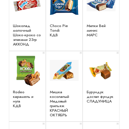
Шоколад
Choco Pie
Милки Вей
молочный
Tondi
минис
Шоко-кроко со
КДВ
МАРС
злаками 23гр
АККОНД
x 1
x 1
x 1
Rodeo
Мишка
Бурундук
карамель и
косолапый
достал фундук
нуга
Медовый
СЛАДУНИЦА
КДВ
грильяж
КРАСНЫЙ
ОКТЯБРЬ
x 1
x 1
x 1