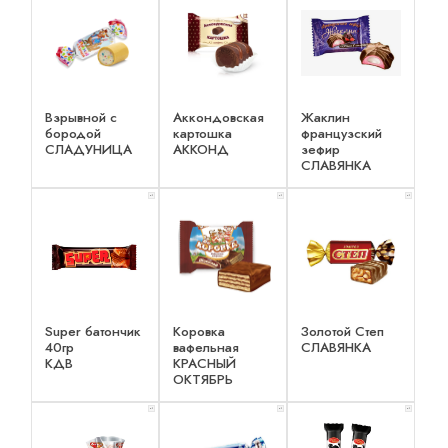
Взрывной с
Аккондовская
Жаклин
бородой
картошка
французский
СЛАДУНИЦА
АККОНД
зефир
СЛАВЯНКА
x 1
x 1
x 1
Super батончик
Коровка
Золотой Степ
40гр
вафельная
СЛАВЯНКА
КДВ
КРАСНЫЙ
ОКТЯБРЬ
x 1
x 1
x 1