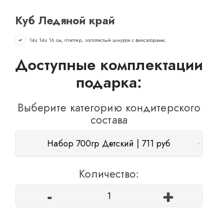
ОТЗЫВЫ
Куб Ледяной край
КОНТАКТЫ
14х 14х 16 см, глиттер, золотистый шнурок с фиксаторами;
Доступные комплектации
подарка:
Выберите категорию кондитерского
состава
Набор 700гр Детский | 711 руб
Количество:
-
+