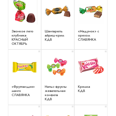
Звонкое лето
Шантарель
«Медунок» с
клубника
айриш-крим
орехом
КРАСНЫЙ
КДВ
СЛАВЯНКА
ОКТЯБРЬ
x 1
x 2
x 2
«Фрутландия»
Нильс-фрукты
Кремка
манго
жевательная
КДВ
СЛАВЯНКА
конфета
КДВ
x 1
x 1
x 1