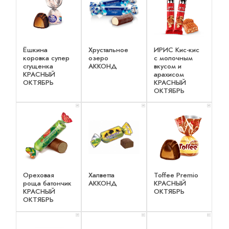
Ёшкина
Хрустальное
ИРИС Кис-кис
коровка супер
озеро
с молочным
сгущенка
АККОНД
вкусом и
КРАСНЫЙ
арахисом
ОКТЯБРЬ
КРАСНЫЙ
ОКТЯБРЬ
x 1
x 1
x 1
Ореховая
Халветта
Toffee Premio
роща батончик
АККОНД
КРАСНЫЙ
КРАСНЫЙ
ОКТЯБРЬ
ОКТЯБРЬ
x 1
x 2
x 2