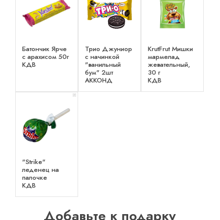
Батончик Ярче
Трио Джуниор
KrutFrut Мишки
с арахисом 50г
с начинкой
мармелад
КДВ
"ванильный
жевательный,
бум" 2шт
30 г
АККОНД
КДВ
x 1
"Strike"
леденец на
палочке
КДВ
Добавьте к подарку