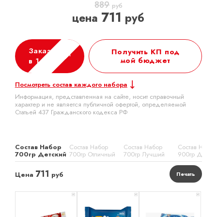
889
руб
711
цена
руб
Заказать
Получить КП под
мой бюджет
в 1 клик
Посмотреть состав каждого набора
Информация, представленная на сайте, носит справочный
характер и не является публичной офертой, определяемой
Статьей 437 Гражданского кодекса РФ
Состав Набор
Состав Набор
Состав Набор
Состав Набор
700гр Детский
700гр Отличный
700гр Лучший
900гр Детск
711
Цена
руб
Печать
x 1
x 1
x 1