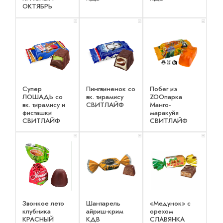
ОКТЯБРЬ
x 1
x 1
x 2
Супер
Пингвиненок со
Побег из
ЛОШАДЬ со
вк. тирамису
ZOOпарка
вк. тирамису и
СВИТЛАЙФ
Манго-
фисташки
маракуйя
СВИТЛАЙФ
СВИТЛАЙФ
x 1
x 1
x 1
Звонкое лето
Шантарель
«Медунок» с
клубника
айриш-крим
орехом
КРАСНЫЙ
КДВ
СЛАВЯНКА