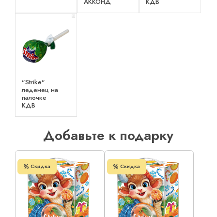
АККОНД
КДВ
x 1
"Strike"
леденец на
палочке
КДВ
Добавьте к подарку
Скидка
Скидка