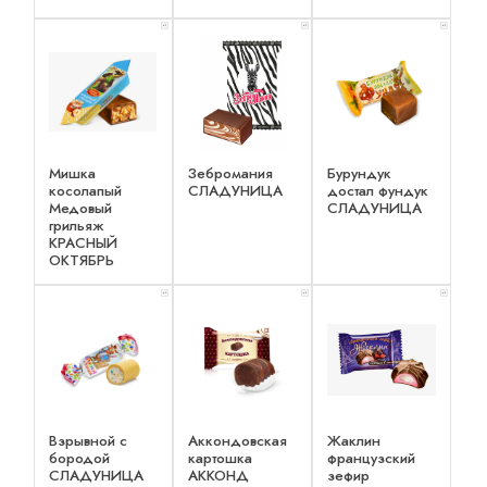
x 1
x 1
x 1
Мишка
Зебромания
Бурундук
косолапый
СЛАДУНИЦА
достал фундук
Медовый
СЛАДУНИЦА
грильяж
КРАСНЫЙ
ОКТЯБРЬ
x 1
x 1
x 1
Взрывной с
Аккондовская
Жаклин
бородой
картошка
французский
СЛАДУНИЦА
АККОНД
зефир