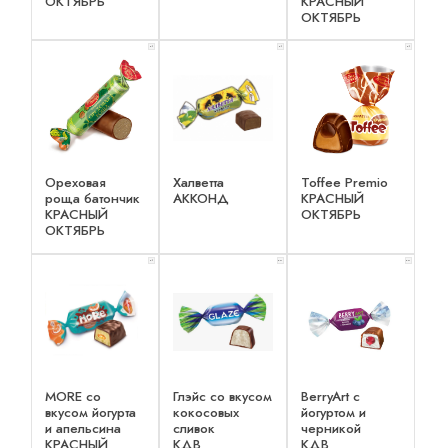
ОКТЯБРЬ
КРАСНЫЙ
ОКТЯБРЬ
x 1
x 1
x 1
Ореховая
Халветта
Toffee Premio
роща батончик
АККОНД
КРАСНЫЙ
КРАСНЫЙ
ОКТЯБРЬ
ОКТЯБРЬ
x 1
x 2
x 2
MORE со
Глэйс со вкусом
BerryArt c
вкусом йогурта
кокосовых
йогуртом и
и апельсина
сливок
черникой
КРАСНЫЙ
КДВ
КДВ