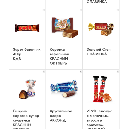
СЛАВЯНКА
x 1
x 1
x 1
Super батончик
Коровка
Золотой Степ
40гр
вафельная
СЛАВЯНКА
КДВ
КРАСНЫЙ
ОКТЯБРЬ
x 1
x 1
x 1
Ёшкина
Хрустальное
ИРИС Кис-кис
коровка супер
озеро
с молочным
сгущенка
АККОНД
вкусом и
КРАСНЫЙ
арахисом