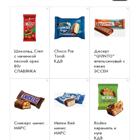
x 1
x 1
x 1
Шоколад Степ
Choco Pie
Десерт
с начинкой
Tondi
"QVINTO"
лесной орех
КДВ
апельсиновый с
80г
какао
СЛАВЯНКА
ЭССЕН
x 1
x 1
x 1
Сникерс минис
Милки Вей
Rodeo
МАРС
минис
карамель и
МАРС
нуга
КДВ