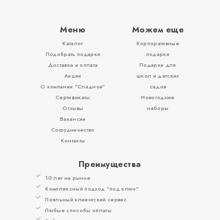
Меню
Можем еще
Каталог
Корпоративные
Вложения, игры
Подобрать подарки
подарки
Доставка и оплата
Подарки для
Акции
школ и детских
О компании “Сладнов”
садов
Сертификаты
Новогодние
Отзывы
наборы
Вакансии
Сотрудничество
Контакты
Преимущества
10 лет на рынке
Комплексный подход “под ключ”
Лояльный клиентский сервис
Любые способы оплаты