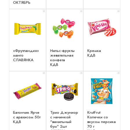
ОКТЯБРЬ
x 1
x 3
x 3
«Фрутландия»
Нильс-фрукты
Кремка
манго
жевательная
КДВ
СЛАВЯНКА
конфета
КДВ
x 1
x 1
x 1
Батончик Ярче
Трио Джуниор
KrutFrut
с арахисом 50г
с начинкой
Колечки со
КДВ
"ванильный
вкусом персика
бум" 2шт
70 г