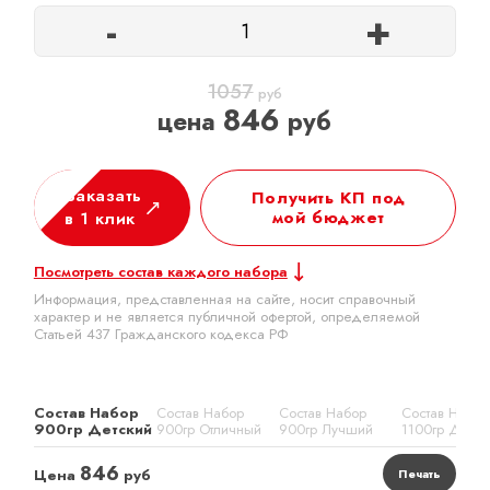
-
+
1057
руб
846
цена
руб
Заказать
Получить КП под
мой бюджет
в 1 клик
Посмотреть состав каждого набора
Информация, представленная на сайте, носит справочный
характер и не является публичной офертой, определяемой
Статьей 437 Гражданского кодекса РФ
Состав Набор
Состав Набор
Состав Набор
Состав Набор
900гр Детский
900гр Отличный
900гр Лучший
1100гр Детск
846
Цена
руб
Печать