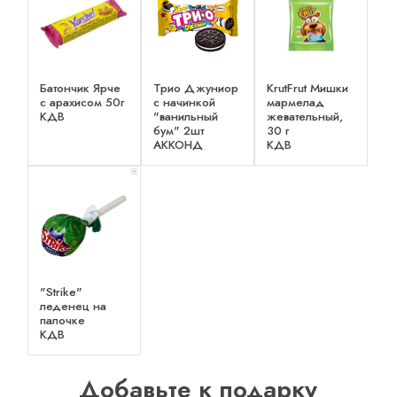
Батончик Ярче
Трио Джуниор
KrutFrut Мишки
с арахисом 50г
с начинкой
мармелад
КДВ
"ванильный
жевательный,
бум" 2шт
30 г
АККОНД
КДВ
x 1
"Strike"
леденец на
палочке
КДВ
Добавьте к подарку