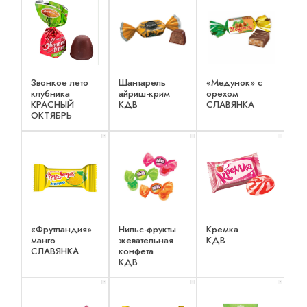
Звонкое лето
Шантарель
«Медунок» с
клубника
айриш-крим
орехом
КРАСНЫЙ
КДВ
СЛАВЯНКА
ОКТЯБРЬ
x 1
x 2
x 2
«Фрутландия»
Нильс-фрукты
Кремка
манго
жевательная
КДВ
СЛАВЯНКА
конфета
КДВ
x 1
x 1
x 1