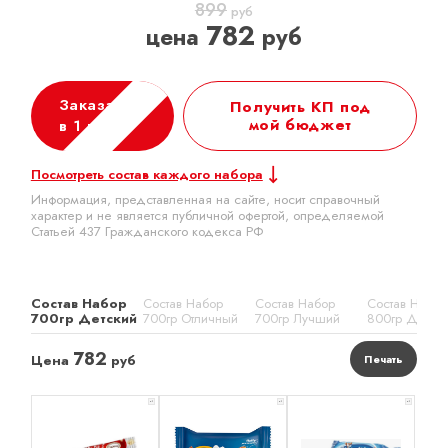
899
руб
782
цена
руб
Заказать
Получить КП под
мой бюджет
в 1 клик
Посмотреть состав каждого набора
Информация, представленная на сайте, носит справочный
характер и не является публичной офертой, определяемой
Статьей 437 Гражданского кодекса РФ
Состав Набор
Состав Набор
Состав Набор
Состав Набор
700гр Детский
700гр Отличный
700гр Лучший
800гр Детск
782
Цена
руб
Печать
x 1
x 1
x 1