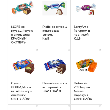
MORE со
Глэйс со вкусом
BerryArt c
вкусом йогурта
кокосовых
йогуртом и
и апельсина
сливок
черникой
КРАСНЫЙ
КДВ
КДВ
ОКТЯБРЬ
x 1
x 1
x 1
Супер
Пингвиненок со
Побег из
ЛОШАДЬ со
вк. тирамису
ZOOпарка
вк. тирамису и
СВИТЛАЙФ
Манго-
фисташки
маракуйя
СВИТЛАЙФ
СВИТЛАЙФ
x 1
x 1
x 1