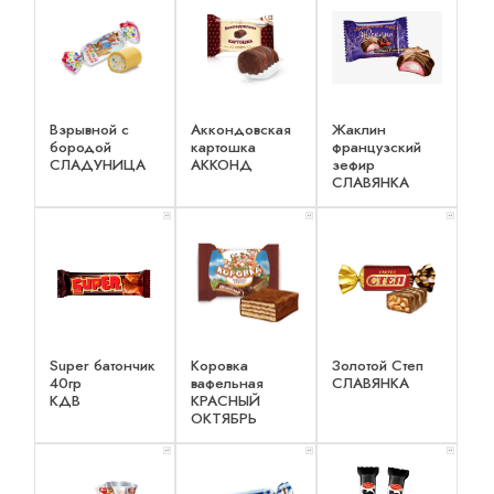
Взрывной с
Аккондовская
Жаклин
бородой
картошка
французский
СЛАДУНИЦА
АККОНД
зефир
СЛАВЯНКА
x 1
x 1
x 1
Super батончик
Коровка
Золотой Степ
40гр
вафельная
СЛАВЯНКА
КДВ
КРАСНЫЙ
ОКТЯБРЬ
x 1
x 1
x 1