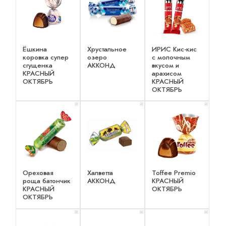
Ёшкина
Хрустальное
ИРИС Кис-кис
коровка супер
озеро
с молочным
сгущенка
АККОНД
вкусом и
КРАСНЫЙ
арахисом
ОКТЯБРЬ
КРАСНЫЙ
ОКТЯБРЬ
x 1
x 1
x 1
Ореховая
Халветта
Toffee Premio
роща батончик
АККОНД
КРАСНЫЙ
КРАСНЫЙ
ОКТЯБРЬ
ОКТЯБРЬ
x 1
x 2
x 2