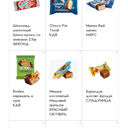
Шоколад
Choco Pie
Милки Вей
молочный
Tondi
минис
Шоко-кроко со
КДВ
МАРС
злаками 23гр
АККОНД
x 1
x 1
x 1
Rodeo
Мишка
Бурундук
карамель и
косолапый
достал фундук
нуга
Медовый
СЛАДУНИЦА
КДВ
грильяж
КРАСНЫЙ
ОКТЯБРЬ
x 1
x 1
x 1