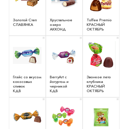
Золотой Степ
Хрустальное
Toffee Premio
СЛАВЯНКА
озеро
КРАСНЫЙ
АККОНД
ОКТЯБРЬ
x 1
x 1
x 1
Глэйс со вкусом
BerryArt c
Звонкое лето
кокосовых
йогуртом и
клубника
сливок
черникой
КРАСНЫЙ
КДВ
КДВ
ОКТЯБРЬ
x 1
x 1
x 1