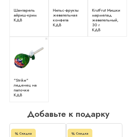
Шантарель
Нильс-фрукты
KrutFrut Мишки
айриш-крим
жевательная
мармелад
КДВ
конфета
жевательный,
КДВ
30 г
КДВ
x 1
"Strike"
леденец на
палочке
КДВ
Добавьте к подарку
Скидка
Скидка