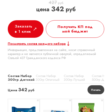
427
руб
342
цена
руб
Заказать
Получить КП под
мой бюджет
в 1 клик
Посмотреть состав каждого набора
Информация, представленная на сайте, носит справочный
характер и не является публичной офертой, определяемой
Статьей 437 Гражданского кодекса РФ
Состав Набор
Состав Набор
Состав Набор
Состав Набор
300гр Детский
300гр Отличный
300гр Лучший
500гр Детск
342
Цена
руб
Печать
x 1
x 1
x 1