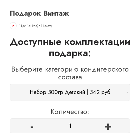
ОТЗЫВЫ
Подарок Винтаж
КОНТАКТЫ
11,5*15(19,5)*11,5 см;
Доступные комплектации
подарка:
Выберите категорию кондитерского
состава
Набор 300гр Детский | 342 руб
Количество:
-
+