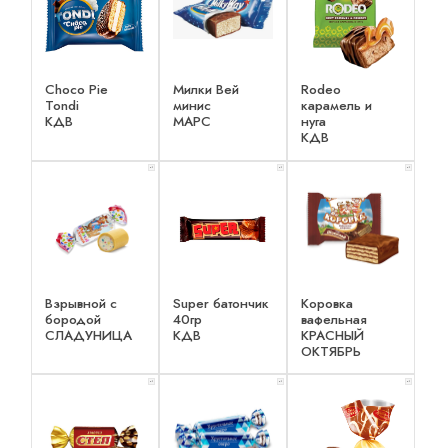
Choco Pie
Милки Вей
Rodeo
Tondi
минис
карамель и
КДВ
МАРС
нуга
КДВ
x 1
x 1
x 1
Взрывной с
Super батончик
Коровка
бородой
40гр
вафельная
СЛАДУНИЦА
КДВ
КРАСНЫЙ
ОКТЯБРЬ
x 1
x 1
x 1