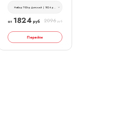
Набор 700гр Детский | 1824 руб
1824
2096
от
руб
руб
Перейти