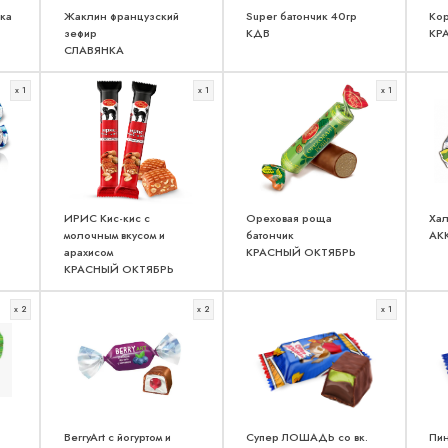
ка
Жаклин французский
Super батончик 40гр
Кор
зефир
КДВ
КР
СЛАВЯНКА
x 1
x 1
x 1
ИРИС Кис-кис с
Ореховая роща
Хал
молочным вкусом и
батончик
АК
арахисом
КРАСНЫЙ ОКТЯБРЬ
КРАСНЫЙ ОКТЯБРЬ
x 2
x 2
x 1
BerryArt c йогуртом и
Супер ЛОШАДЬ со вк.
Пин