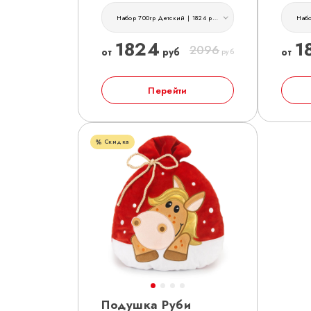
Набор 700гр Детский | 1824 руб
1824
1
2096
от
руб
от
руб
Перейти
Скидка
Подушка Руби