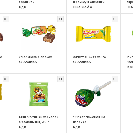
черникой
тирамису и фисташки
тир
КДВ
СВИТЛАЙФ
СВ
x 1
x 1
x 1
им
«Медунок» с орехом
«Фрутландия» манго
Нил
СЛАВЯНКА
СЛАВЯНКА
жев
КД
x 1
x 1
x 1
KrutFrut Мишки мармелад
"Strike" леденец на
жевательный, 30 г
палочке
КДВ
КДВ