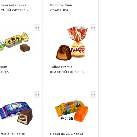
овка вафельная
Золотой Степ
АСНЫЙ ОКТЯБРЬ
СЛАВЯНКА
x 1
x 1
ветта
Toffee Premio
КОНД
КРАСНЫЙ ОКТЯБРЬ
x 1
x 1
гвиненок со вк.
Побег из ZOOпарка