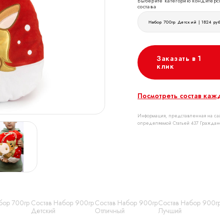
Выберите категорию кондитерс
состава
Набор 700гр Детский | 1824 ру
Заказать в 1
клик
Посмотреть состав каж
Информация, представленная на сай
определяемой Статьей 437 Граждан
бор 700гр
Состав Набор 900гр
Состав Набор 900гр
Состав Набор 900г
Детский
Отличный
Лучший