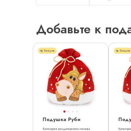
Добавьте к под
Скидка
Скидка
Подушка Руби
Под
Категория кондитерского состава
Категори