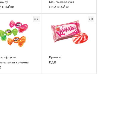
амису
Манго-маракуйя
ИТЛАЙФ
СВИТЛАЙФ
x 2
x 2
ьс-фрукты
Кремка
ательная конфета
КДВ
В