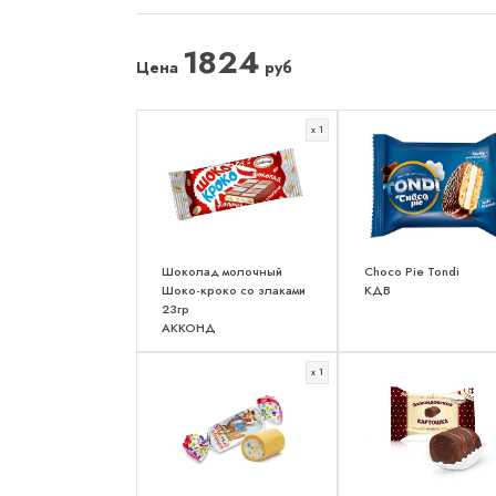
1824
Цена
руб
x 1
Шоколад молочный
Choco Pie Tondi
Шоко-кроко со злаками
КДВ
23гр
АККОНД
x 1