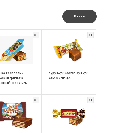
Печать
x 1
x 1
шка косолапый
Бурундук достал фундук
довый грильяж
СЛАДУНИЦА
АСНЫЙ ОКТЯБРЬ
x 1
x 1