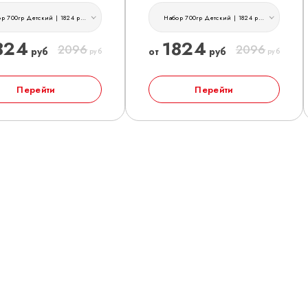
Набор 700гр Детский | 1824 руб
Набор 700гр Детский | 1824 руб
824
1824
2096
2096
руб
от
руб
руб
руб
Перейти
Перейти