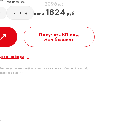
кого
Количество:
2096
руб
1824
-
+
цена
руб
б
Получить КП под
мой бюджет
дого набора
те, носит справочный характер и не является публичной офертой,
ского кодекса РФ
р