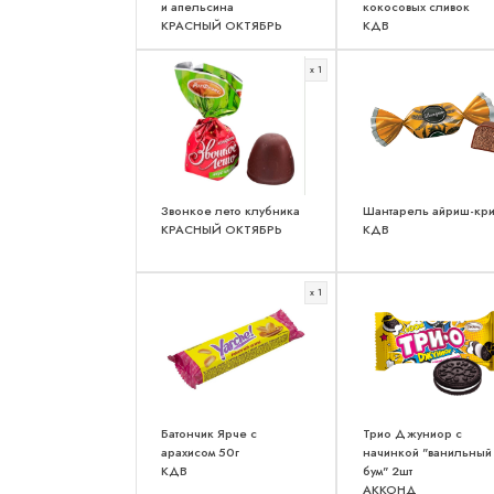
и апельсина
кокосовых сливок
КРАСНЫЙ ОКТЯБРЬ
КДВ
x 1
Звонкое лето клубника
Шантарель айриш-кр
КРАСНЫЙ ОКТЯБРЬ
КДВ
x 1
Батончик Ярче с
Трио Джуниор с
арахисом 50г
начинкой "ванильный
КДВ
бум" 2шт
АККОНД