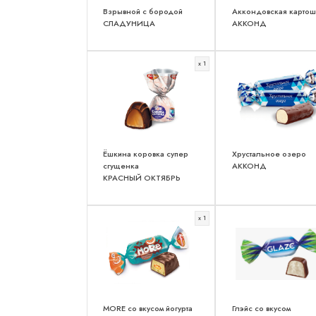
Взрывной с бородой
Аккондовская картош
СЛАДУНИЦА
АККОНД
x 1
Ёшкина коровка супер
Хрустальное озеро
сгущенка
АККОНД
КРАСНЫЙ ОКТЯБРЬ
x 1
MORE со вкусом йогурта
Глэйс со вкусом