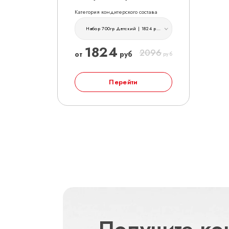
Категория кондитерского состава
Набор 700гр Детский | 1824 руб
1824
2096
от
руб
руб
Перейти