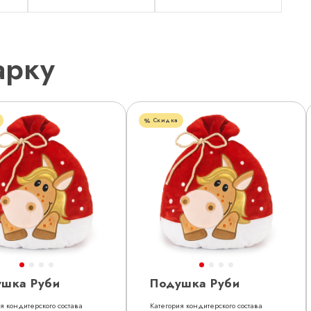
арку
Скидка
ушка Руби
Подушка Руби
я кондитерского состава
Категория кондитерского состава