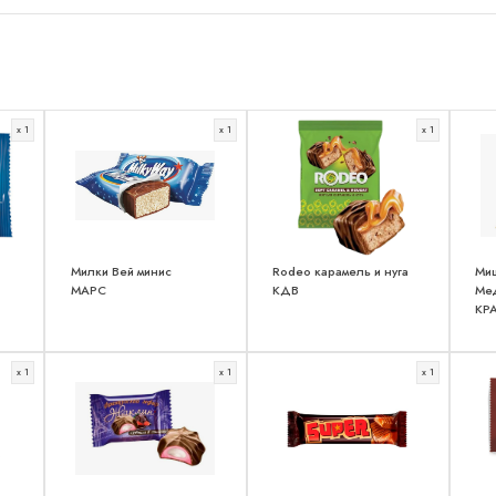
x 1
x 1
x 1
Милки Вей минис
Rodeo карамель и нуга
Ми
МАРС
КДВ
Ме
КР
x 1
x 1
x 1