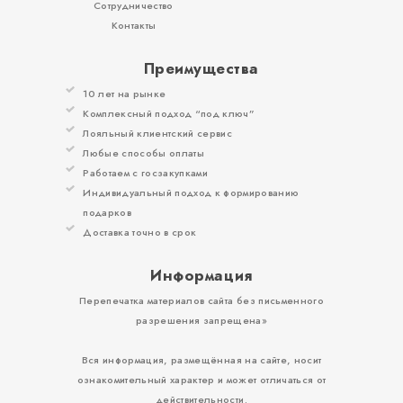
Сотрудничество
Контакты
Преимущества
10 лет на рынке
Комплексный подход “под ключ”
Лояльный клиентский сервис
Любые способы оплаты
Работаем с госзакупками
Индивидуальный подход к формированию
подарков
Доставка точно в срок
Информация
Перепечатка материалов сайта без письменного
разрешения запрещена»
Вся информация, размещённая на сайте, носит
ознакомительный характер и может отличаться от
действительности.