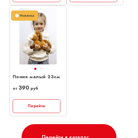
Новинка
Поник малый 23см
390
от
руб
Перейти
Перейти в каталог