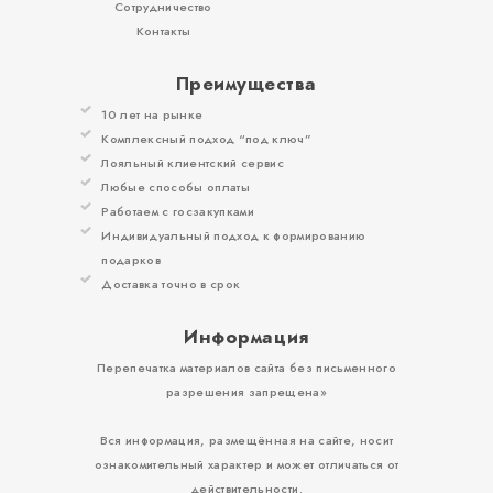
Сотрудничество
Контакты
Преимущества
10 лет на рынке
Комплексный подход “под ключ”
Лояльный клиентский сервис
Любые способы оплаты
Работаем с госзакупками
Индивидуальный подход к формированию
подарков
Доставка точно в срок
Информация
Перепечатка материалов сайта без письменного
разрешения запрещена»
Вся информация, размещённая на сайте, носит
ознакомительный характер и может отличаться от
действительности.