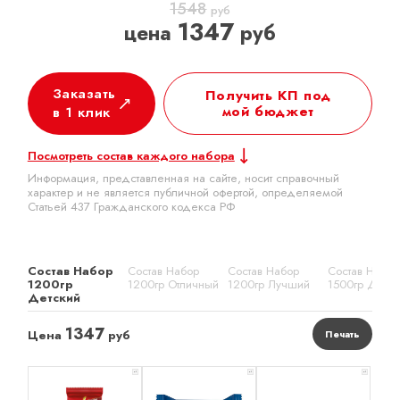
1548
руб
1347
цена
руб
Заказать
Получить КП под
мой бюджет
в 1 клик
Посмотреть состав каждого набора
Информация, представленная на сайте, носит справочный
характер и не является публичной офертой, определяемой
Статьей 437 Гражданского кодекса РФ
Состав Набор
Состав Набор
Состав Набор
Состав Набор
1200гр
1200гр Отличный
1200гр Лучший
1500гр Детск
Детский
1347
Цена
руб
Печать
x 1
x 1
x 1