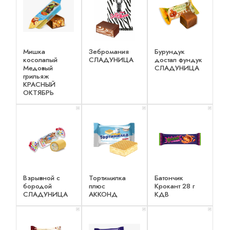
Мишка
Зебромания
Бурундук
косолапый
СЛАДУНИЦА
достал фундук
Медовый
СЛАДУНИЦА
грильяж
КРАСНЫЙ
ОКТЯБРЬ
x 2
x 1
x 1
Взрывной с
Тортимилка
Батончик
бородой
плюс
Крокант 28 г
СЛАДУНИЦА
АККОНД
КДВ
x 1
x 1
x 1