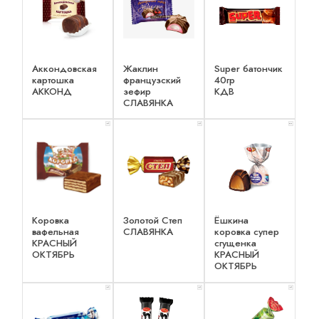
Аккондовская
Жаклин
Super батончик
картошка
французский
40гр
АККОНД
зефир
КДВ
СЛАВЯНКА
x 1
x 1
x 2
Коровка
Золотой Степ
Ёшкина
вафельная
СЛАВЯНКА
коровка супер
КРАСНЫЙ
сгущенка
ОКТЯБРЬ
КРАСНЫЙ
ОКТЯБРЬ
x 1
x 1
x 1