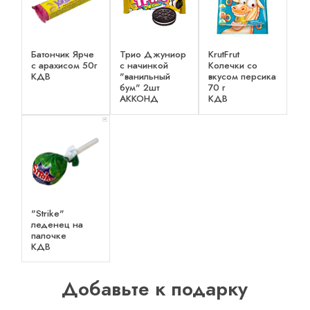
Батончик Ярче
Трио Джуниор
KrutFrut
с арахисом 50г
с начинкой
Колечки со
КДВ
"ванильный
вкусом персика
бум" 2шт
70 г
АККОНД
КДВ
x 1
"Strike"
леденец на
палочке
КДВ
Добавьте к подарку