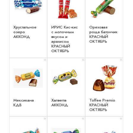
Хрустальное
ИРИС Кис-кис
Ореховая
озеро
с молочным
роща батончик
АККОНД
вкусом и
КРАСНЫЙ
арахисом
ОКТЯБРЬ
КРАСНЫЙ
ОКТЯБРЬ
x 2
x 2
x 2
Мексикана
Халветта
Toffee Premio
КДВ
АККОНД
КРАСНЫЙ
ОКТЯБРЬ
x 2
x 2
x 2