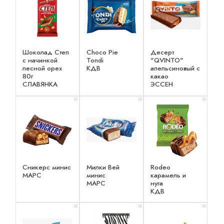
Шоколад Степ
Choco Pie
Десерт
с начинкой
Tondi
"QVINTO"
лесной орех
КДВ
апельсиновый с
80г
какао
СЛАВЯНКА
ЭССЕН
x 1
x 1
x 2
Сникерс минис
Милки Вей
Rodeo
МАРС
минис
карамель и
МАРС
нуга
КДВ
x 1
x 1
x 1