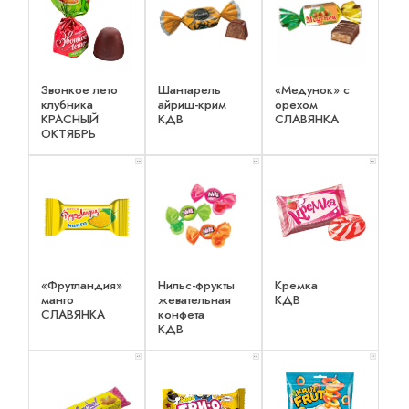
Звонкое лето
Шантарель
«Медунок» с
клубника
айриш-крим
орехом
КРАСНЫЙ
КДВ
СЛАВЯНКА
ОКТЯБРЬ
x 2
x 3
x 3
«Фрутландия»
Нильс-фрукты
Кремка
манго
жевательная
КДВ
СЛАВЯНКА
конфета
КДВ
x 1
x 2
x 1