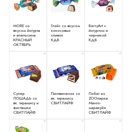
MORE со
Глэйс со вкусом
BerryArt c
вкусом йогурта
кокосовых
йогуртом и
и апельсина
сливок
черникой
КРАСНЫЙ
КДВ
КДВ
ОКТЯБРЬ
x 2
x 2
x 2
Супер
Пингвиненок со
Побег из
ЛОШАДЬ со
вк. тирамису
ZOOпарка
вк. тирамису и
СВИТЛАЙФ
Манго-
фисташки
маракуйя
СВИТЛАЙФ
СВИТЛАЙФ
x 2
x 2
x 2