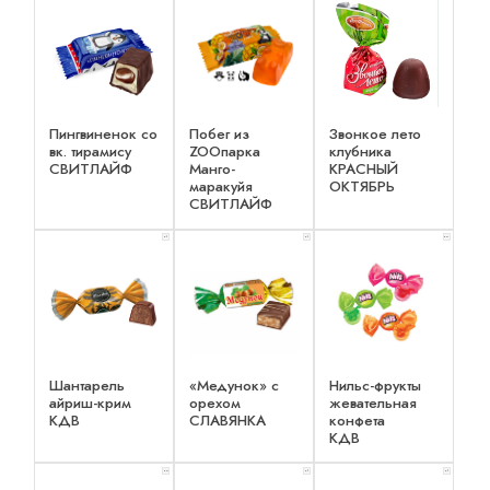
Пингвиненок со
Побег из
Звонкое лето
вк. тирамису
ZOOпарка
клубника
СВИТЛАЙФ
Манго-
КРАСНЫЙ
маракуйя
ОКТЯБРЬ
СВИТЛАЙФ
x 1
x 1
x 2
Шантарель
«Медунок» с
Нильс-фрукты
айриш-крим
орехом
жевательная
КДВ
СЛАВЯНКА
конфета
КДВ
x 2
x 1
x 1