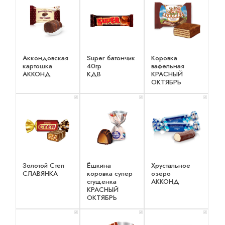
Аккондовская
Super батончик
Коровка
картошка
40гр
вафельная
АККОНД
КДВ
КРАСНЫЙ
ОКТЯБРЬ
x 1
x 1
x 1
Золотой Степ
Ёшкина
Хрустальное
СЛАВЯНКА
коровка супер
озеро
сгущенка
АККОНД
КРАСНЫЙ
ОКТЯБРЬ
x 1
x 1
x 1