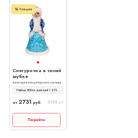
Скидка
Снегурочка в синей
шубке
Категория кондитерского состава
Набор 500гр Детский | 2731 руб
2731
3139
от
руб
руб
Перейти