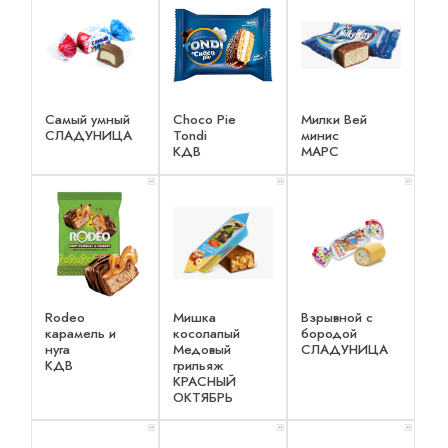
Самый умный
Choco Pie
Милки Вей
СЛАДУНИЦА
Tondi
минис
КДВ
МАРС
x 1
x 1
x 1
Rodeo
Мишка
Взрывной с
карамель и
косолапый
бородой
нуга
Медовый
СЛАДУНИЦА
КДВ
грильяж
КРАСНЫЙ
ОКТЯБРЬ
x 1
x 1
x 1