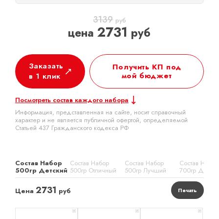
3139
руб
2731
цена
руб
Заказать
Получить КП под
мой бюджет
в 1 клик
Посмотреть состав каждого набора
Информация, представленная на сайте, носит справочный
характер и не является публичной офертой, определяемой
Статьей 437 Гражданского кодекса РФ
Состав Набор
Состав Набор
Состав Набор
Состав Набор
500гр Детский
500гр Отличный
500гр Лучший
700гр Детск
2731
Цена
руб
Печать
x 1
x 1
x 1