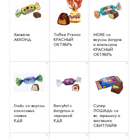
Халветта
Toffee Premio
MORE со
АККОНД
КРАСНЫЙ
вкусом йогурта
ОКТЯБРЬ
и апельсина
КРАСНЫЙ
ОКТЯБРЬ
x 1
x 1
x 1
Глэйс со вкусом
BerryArt c
Супер
кокосовых
йогуртом и
ЛОШАДЬ со
сливок
черникой
вк. тирамису и
КДВ
КДВ
фисташки
СВИТЛАЙФ
x 1
x 1
x 1