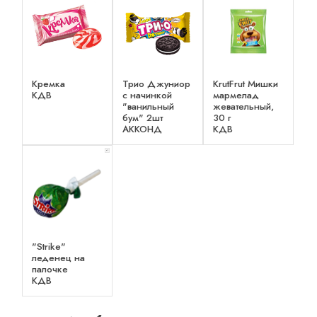
Кремка
Трио Джуниор
KrutFrut Мишки
КДВ
с начинкой
мармелад
"ванильный
жевательный,
бум" 2шт
30 г
АККОНД
КДВ
x 1
"Strike"
леденец на
палочке
КДВ