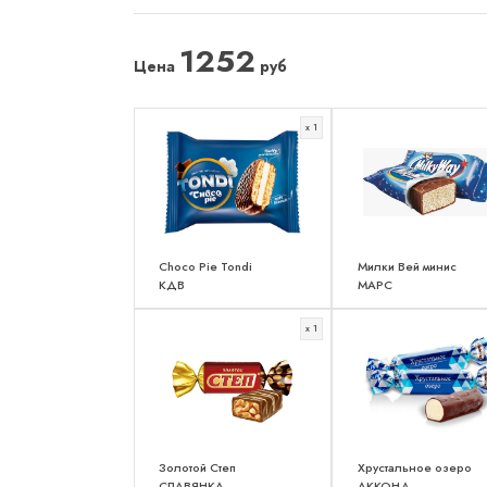
1252
Цена
руб
x 1
Choco Pie Tondi
Милки Вей минис
КДВ
МАРС
x 1
Золотой Степ
Хрустальное озеро
СЛАВЯНКА
АККОНД