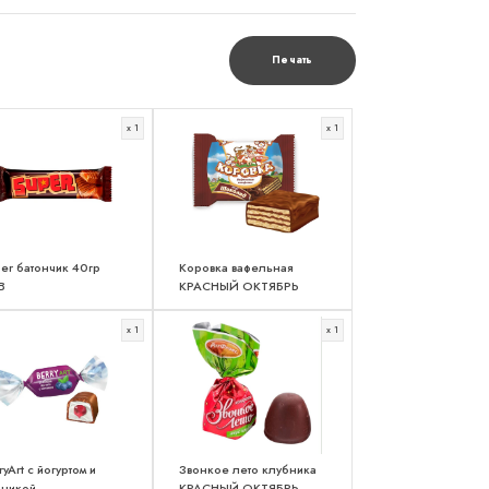
Печать
x 1
x 1
er батончик 40гр
Коровка вафельная
В
КРАСНЫЙ ОКТЯБРЬ
x 1
x 1
ryArt c йогуртом и
Звонкое лето клубника
рникой
КРАСНЫЙ ОКТЯБРЬ