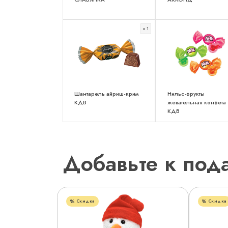
x 1
Шантарель айриш-крим
Нильс-фрукты
КДВ
жевательная конфета
КДВ
Добавьте к под
Скидка
Скидка