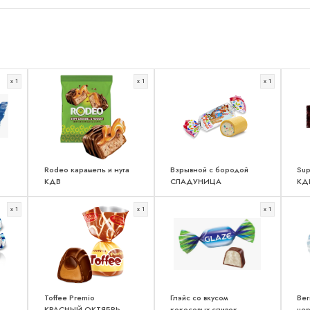
x 1
x 1
x 1
Rodeo карамель и нуга
Взрывной с бородой
Sup
КДВ
СЛАДУНИЦА
КД
x 1
x 1
x 1
Toffee Premio
Глэйс со вкусом
Ber
КРАСНЫЙ ОКТЯБРЬ
кокосовых сливок
че