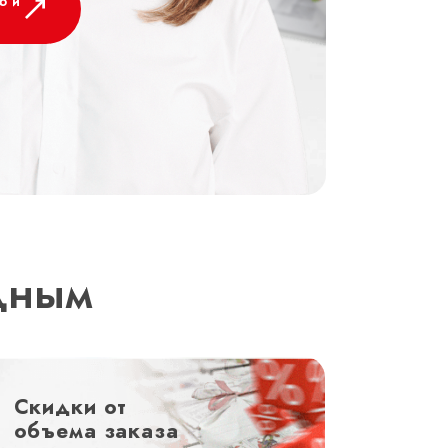
ю и
дным
Скидки от
-20%
объема заказа
зака