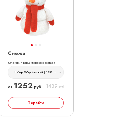
Снежа
Категория кондитерского состава
Набор 300гр Детский | 1252 руб
1252
1439
от
руб
руб
Перейти