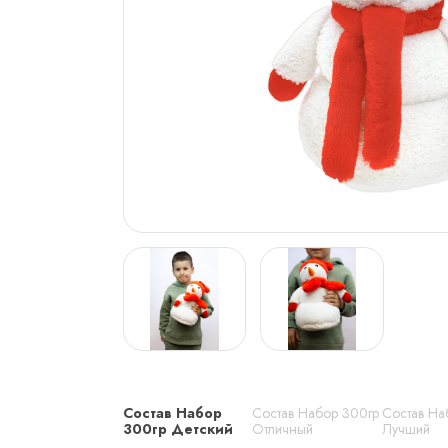
Состав Набор
Состав Набор 300гр
Состав На
300гр Детский
Отличный
Лучший