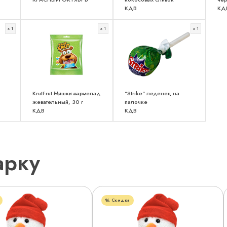
КДВ
КД
x 1
x 1
x 1
KrutFrut Мишки мармелад
"Strike" леденец на
жевательный, 30 г
палочке
КДВ
КДВ
арку
Скидка