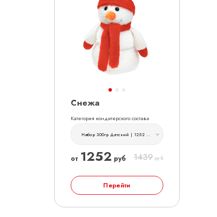
Снежа
Категория кондитерского состава
Набор 300гр Детский | 1252 руб
1252
1439
от
руб
руб
Перейти