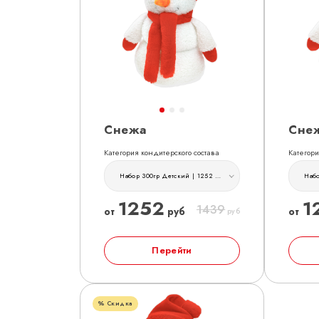
Снежа
Сне
Категория кондитерского состава
Категори
Набор 300гр Детский | 1252 руб
1252
1
1439
от
руб
от
руб
Перейти
Скидка