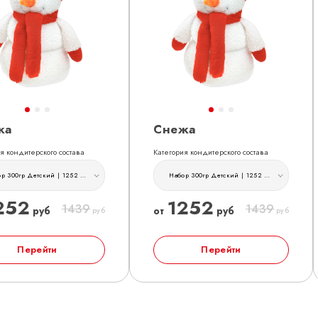
жа
Снежа
я кондитерского состава
Категория кондитерского состава
Набор 300гр Детский | 1252 руб
Набор 300гр Детский | 1252 руб
252
1252
1439
1439
руб
от
руб
руб
руб
Перейти
Перейти