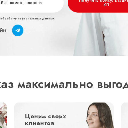
Получить консультаци
КП
а
обработку персональных данных
йн
каз максимально выго
Ценим своих
клиентов