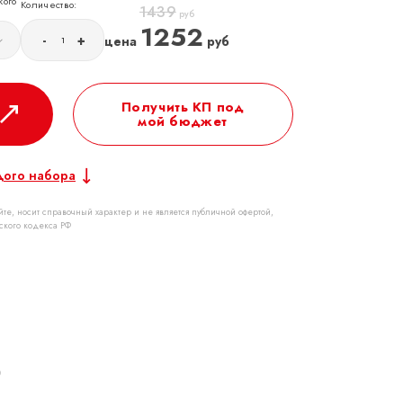
кого
Количество:
1439
руб
1252
-
+
цена
руб
Получить КП под
мой бюджет
дого набора
те, носит справочный характер и не является публичной офертой,
ского кодекса РФ
р