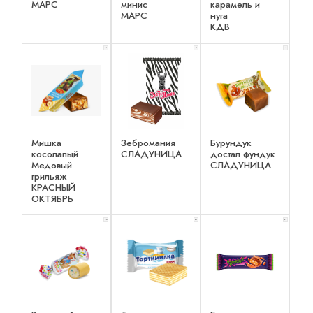
МАРС
минис
карамель и
МАРС
нуга
КДВ
x 1
x 1
x 1
Мишка
Зебромания
Бурундук
косолапый
СЛАДУНИЦА
достал фундук
Медовый
СЛАДУНИЦА
грильяж
КРАСНЫЙ
ОКТЯБРЬ
x 2
x 1
x 1