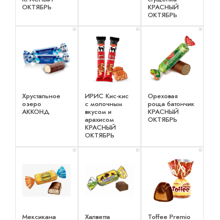
ОКТЯБРЬ
КРАСНЫЙ
ОКТЯБРЬ
x 1
x 1
x 1
Хрустальное
ИРИС Кис-кис
Ореховая
озеро
с молочным
роща батончик
АККОНД
вкусом и
КРАСНЫЙ
арахисом
ОКТЯБРЬ
КРАСНЫЙ
ОКТЯБРЬ
x 2
x 2
x 2
Мексикана
Халветта
Toffee Premio