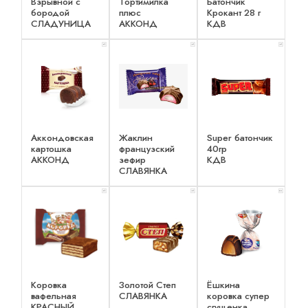
Взрывной с
Тортимилка
Батончик
бородой
плюс
Крокант 28 г
СЛАДУНИЦА
АККОНД
КДВ
x 1
x 1
x 1
Аккондовская
Жаклин
Super батончик
картошка
французский
40гр
АККОНД
зефир
КДВ
СЛАВЯНКА
x 1
x 1
x 2
Коровка
Золотой Степ
Ёшкина
вафельная
СЛАВЯНКА
коровка супер
КРАСНЫЙ
сгущенка