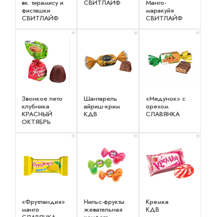
вк. тирамису и
СВИТЛАЙФ
Манго-
фисташки
маракуйя
СВИТЛАЙФ
СВИТЛАЙФ
x 2
x 2
x 2
Звонкое лето
Шантарель
«Медунок» с
клубника
айриш-крим
орехом
КРАСНЫЙ
КДВ
СЛАВЯНКА
ОКТЯБРЬ
x 2
x 3
x 3
«Фрутландия»
Нильс-фрукты
Кремка
манго
жевательная
КДВ