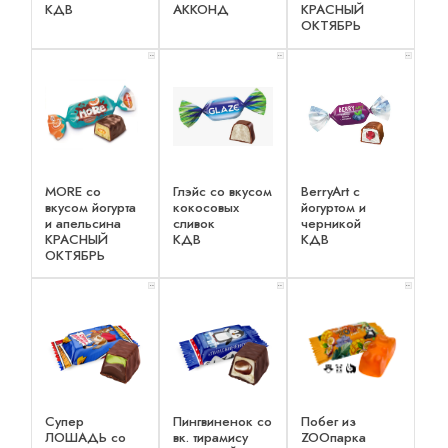
КДВ
АККОНД
КРАСНЫЙ
ОКТЯБРЬ
x 2
x 2
x 2
MORE со
Глэйс со вкусом
BerryArt c
вкусом йогурта
кокосовых
йогуртом и
и апельсина
сливок
черникой
КРАСНЫЙ
КДВ
КДВ
ОКТЯБРЬ
x 2
x 2
x 2
Супер
Пингвиненок со
Побег из
ЛОШАДЬ со
вк. тирамису
ZOOпарка