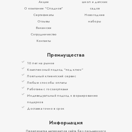
Акции
школ и детских
О компании “Сладнов”
садов
Сертификаты
Новогодние
Отзывы
наборы
Вакансии
Сотрудничество
Контакты
Преимущества
10 лет на рынке
Комплексный подход “под ключ”
Лояльный клиентский сервис
Любые способы оплаты
Работаем с госзакупками
Индивидуальный подход к формированию
подарков
Доставка точно в срок
Информация
Перепечатка материалов сайта без письменного