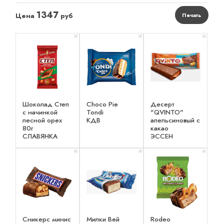
1347
Цена
руб
Печать
x 1
x 1
x 1
Шоколад Степ
Choco Pie
Десерт
с начинкой
Tondi
"QVINTO"
лесной орех
КДВ
апельсиновый с
80г
какао
СЛАВЯНКА
ЭССЕН
x 1
x 1
x 2
Сникерс минис
Милки Вей
Rodeo