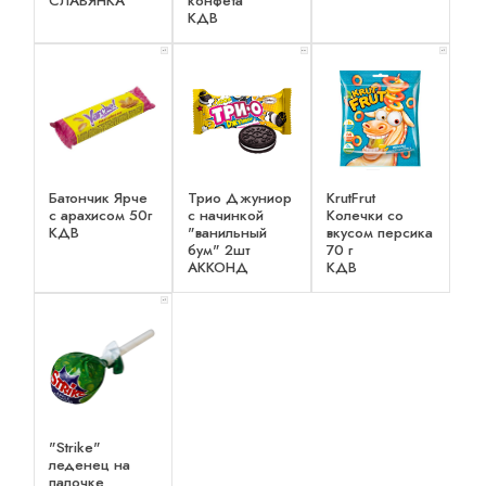
СЛАВЯНКА
конфета
КДВ
x 1
x 2
x 1
Батончик Ярче
Трио Джуниор
KrutFrut
с арахисом 50г
с начинкой
Колечки со
КДВ
"ванильный
вкусом персика
бум" 2шт
70 г
АККОНД
КДВ
x 1
"Strike"
леденец на
палочке