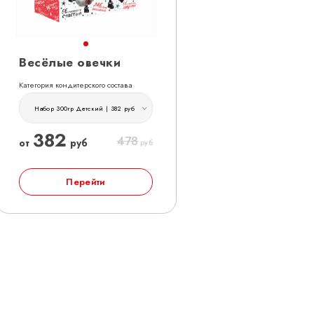
Весёлые овечки
Категория кондитерского состава
Набор 300гр Детский | 382 руб
382
478
от
руб
руб
Перейти