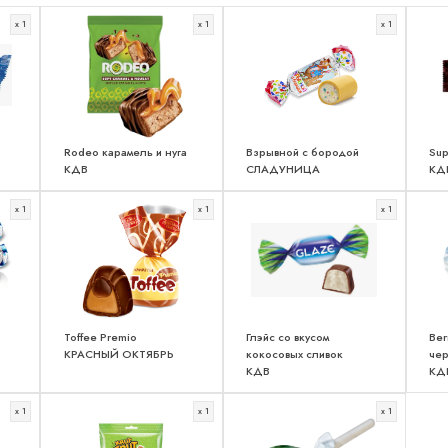
x 1
x 1
x 1
Rodeo карамель и нуга
Взрывной с бородой
Sup
КДВ
СЛАДУНИЦА
КД
x 1
x 1
x 1
Toffee Premio
Глэйс со вкусом
Ber
КРАСНЫЙ ОКТЯБРЬ
кокосовых сливок
че
КДВ
КД
x 1
x 1
x 1