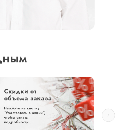
дным
Скидки от
-20%
объема заказа
зака
Нажмите на кнопку
при зака
“Участвовать в акции”,
до 1.11.
чтобы узнать
подробности