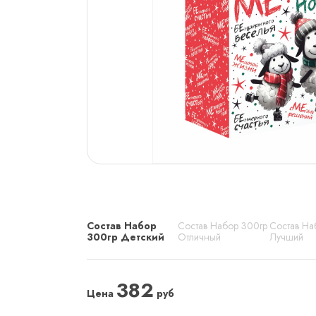
Состав Набор
Состав Набор 300гр
Состав На
300гр Детский
Отличный
Лучший
382
Цена
руб