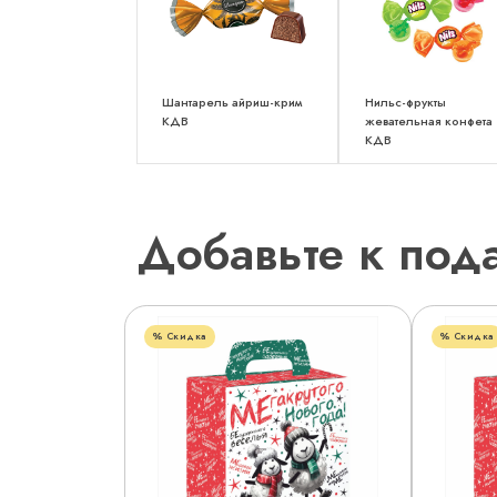
Шантарель айриш-крим
Нильс-фрукты
КДВ
жевательная конфета
КДВ
Добавьте к под
Скидка
Скидка