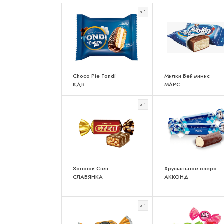
x 1
Choco Pie Tondi
Милки Вей минис
КДВ
МАРС
x 1
Золотой Степ
Хрустальное озеро
СЛАВЯНКА
АККОНД
x 1