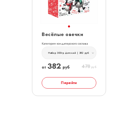
Весёлые овечки
Категория кондитерского состава
Набор 300гр Детский | 382 руб
382
478
от
руб
руб
Перейти