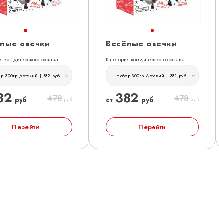
лые овечки
Весёлые овечки
я кондитерского состава
Категория кондитерского состава
р 300гр Детский | 382 руб
Набор 300гр Детский | 382 руб
82
382
478
478
руб
от
руб
руб
руб
Перейти
Перейти