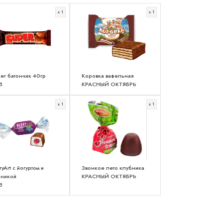
x 1
x 1
er батончик 40гр
Коровка вафельная
В
КРАСНЫЙ ОКТЯБРЬ
x 1
x 1
ryArt c йогуртом и
Звонкое лето клубника
рникой
КРАСНЫЙ ОКТЯБРЬ
В