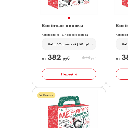
Весёлые овечки
Весё
Категория кондитерского состава
Категори
Набор 300гр Детский | 382 руб
Набо
382
3
478
от
руб
от
руб
Перейти
Скидка