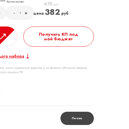
кого
Количество:
478
руб
382
-
+
цена
руб
Получить КП под
мой бюджет
дого набора
те, носит справочный характер и не является публичной офертой,
ского кодекса РФ
р
Печать