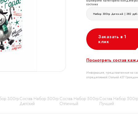
Выберите категорию кондитерс
состава
Набор 300гр Детский | 382 руб
Заказать в 1
клик
Посмотреть состав каж
Информация, представленная на сай
определяемой Статьей 437 Граждан
бор 300гр
Состав Набор 500гр
Состав Набор 500гр
Состав Набор 500г
Детский
Отличный
Лучший