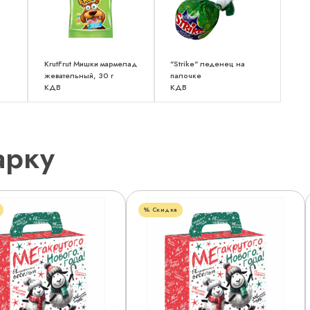
KrutFrut Мишки мармелад
"Strike" леденец на
жевательный, 30 г
палочке
КДВ
КДВ
арку
Скидка