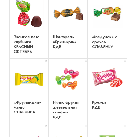
Звонкое лето
Шантарель
«Медунок» с
клубника
айриш-крим
орехом
КРАСНЫЙ
КДВ
СЛАВЯНКА
ОКТЯБРЬ
x 1
x 2
x 2
«Фрутландия»
Нильс-фрукты
Кремка
манго
жевательная
КДВ
СЛАВЯНКА
конфета
КДВ
x 1
x 1
x 1