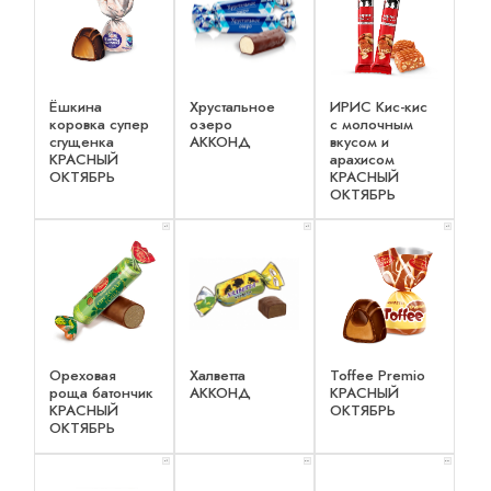
Ёшкина
Хрустальное
ИРИС Кис-кис
коровка супер
озеро
с молочным
сгущенка
АККОНД
вкусом и
КРАСНЫЙ
арахисом
ОКТЯБРЬ
КРАСНЫЙ
ОКТЯБРЬ
x 1
x 1
x 1
Ореховая
Халветта
Toffee Premio
роща батончик
АККОНД
КРАСНЫЙ
КРАСНЫЙ
ОКТЯБРЬ
ОКТЯБРЬ
x 1
x 2
x 2