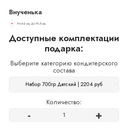
ОТЗЫВЫ
Внученька
КОНТАКТЫ
Н=42 см, Д=19,5 см;
Доступные комплектации
подарка:
Выберите категорию кондитерского
состава
Набор 700гр Детский | 2204 руб
Количество:
-
+