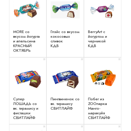
MORE со
Глэйс со вкусом
BerryArt c
вкусом йогурта
кокосовых
йогуртом и
и апельсина
сливок
черникой
КРАСНЫЙ
КДВ
КДВ
ОКТЯБРЬ
x 1
x 1
x 1
Супер
Пингвиненок со
Побег из
ЛОШАДЬ со
вк. тирамису
ZOOпарка
вк. тирамису и
СВИТЛАЙФ
Манго-
фисташки
маракуйя
СВИТЛАЙФ
СВИТЛАЙФ
x 1
x 1
x 1