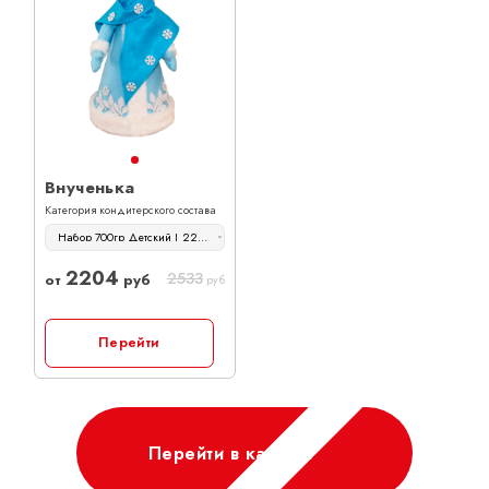
Внученька
Категория кондитерского состава
Набор 700гр Детский | 2204 руб
2204
2533
от
руб
руб
Перейти
Перейти в каталог