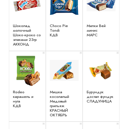
Шоколад
Choco Pie
Милки Вей
молочный
Tondi
минис
Шоко-кроко со
КДВ
МАРС
злаками 23гр
АККОНД
x 1
x 1
x 1
Rodeo
Мишка
Бурундук
карамель и
косолапый
достал фундук
нуга
Медовый
СЛАДУНИЦА
КДВ
грильяж
КРАСНЫЙ
ОКТЯБРЬ
x 1
x 1
x 1