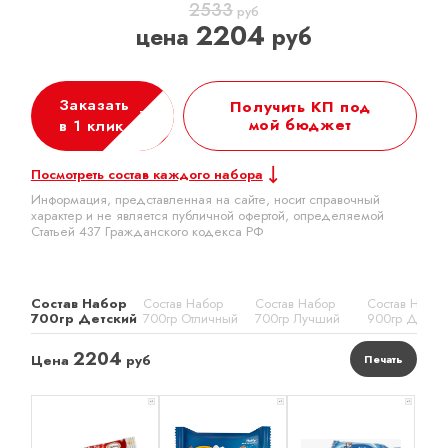
2533
руб
2204
цена
руб
Заказать
Получить КП под
мой бюджет
в 1 клик
Посмотреть состав каждого набора
Информация, представленная на сайте, носит справочный
характер и не является публичной офертой, определяемой
Статьей 437 Гражданского кодекса РФ
Состав Набор
Состав Набор
Состав Набор
Состав Набор
700гр Детский
700гр Отличный
700гр Лучший
900гр Детск
2204
Цена
руб
Печать
x 1
x 1
x 1