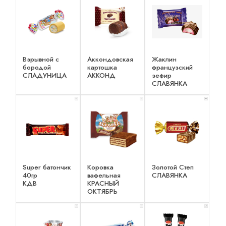
Взрывной с
Аккондовская
Жаклин
бородой
картошка
французский
СЛАДУНИЦА
АККОНД
зефир
СЛАВЯНКА
x 1
x 1
x 1
Super батончик
Коровка
Золотой Степ
40гр
вафельная
СЛАВЯНКА
КДВ
КРАСНЫЙ
ОКТЯБРЬ
x 1
x 1
x 1