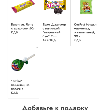
Батончик Ярче
Трио Джуниор
KrutFrut Мишки
с арахисом 50г
с начинкой
мармелад
КДВ
"ванильный
жевательный,
бум" 2шт
30 г
АККОНД
КДВ
x 1
"Strike"
леденец на
палочке
КДВ
Добавьте к подарку