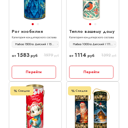
ОТЗЫВЫ
КОНТАКТЫ
Рог изобилия
Тепло вашему дому
Категория кондитерского состава
Категория кондитерского состава
Набор 1500гр Детский | 1583 руб
Набор 1000гр Детский | 1114 руб
1583
1114
1979
1392
от
руб
от
руб
руб
руб
Перейти
Перейти
Скидка
Скидка