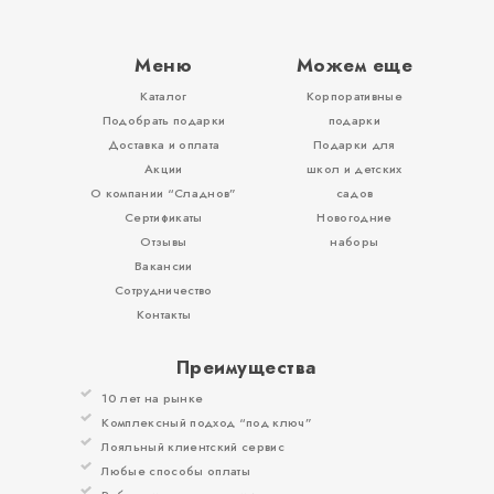
Меню
Можем еще
Каталог
Корпоративные
Подобрать подарки
подарки
Доставка и оплата
Подарки для
Акции
школ и детских
О компании “Сладнов”
садов
Сертификаты
Новогодние
Отзывы
наборы
Вакансии
Сотрудничество
Контакты
Преимущества
10 лет на рынке
Комплексный подход “под ключ”
Лояльный клиентский сервис
Любые способы оплаты